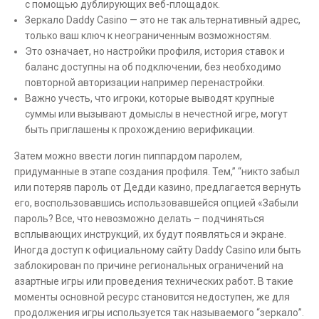
с помощью дублирующих веб-площадок.
Зеркало Daddy Casino — это не так альтернативный адрес,
только ваш ключ к неограниченным возможностям.
Это означает, но настройки профиля, история ставок и
баланс доступны на об подключении, без необходимо
повторной авторизации например перенастройки.
Важно учесть, что игроки, которые выводят крупные
суммы или вызывают домыслы в нечестной игре, могут
быть приглашены к прохождению верификации.
Затем можно ввести логин пиппардом паролем,
придуманные в этапе создания профиля. Тем,” “никто забыл
или потеряв пароль от Дедди казино, предлагается вернуть
его, воспользовавшись использовавшейся опцией «Забыли
пароль? Все, что невозможно делать – подчиняться
всплывающих инструкций, их будут появляться и экране.
Иногда доступ к официальному сайту Daddy Casino или быть
заблокирован по причине региональных ограничений на
азартные игры или проведения технических работ. В такие
моменты основной ресурс становится недоступен, же для
продолжения игры используется так называемого “зеркало”.