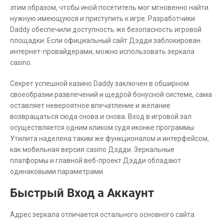
этим образом, чтобы иной посетитель мог мгновенно найти
нужную имеющуюся и приступить к игре. Разработчики
Daddy обеспечили доступность же безопасность игровой
площадки. Если официальный сайт Дэдди заблокирован
интернет-провайдерами, можно использовать зеркала
casino.
Секрет успешной казино Daddy заключен в обширном
своеобразии развлечений и щедрой бонусной системе, сама
оставляет невероятное впечатление и желание
возвращаться сюда снова и снова. Вход в игровой зал
осуществляется одним кликом судя иконке программы.
Утилита наделена таким же функционалом и интерфейсом,
как мобильная версия casino Дэдди. Зеркальные
платформы и главной веб-проект Дэдди обладают
одинаковыми параметрами.
Быстрый Вход а Аккаунт
Адрес зеркала отличается остального основного сайта