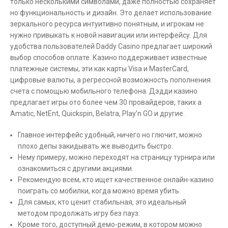
только несколькими символами, даже полностью сохраняет
но функциональность и дизайн. Это делает использование
зеркального ресурса интуитивно понятным, и игрокам не
нужно привыкать к новой навигации или интерфейсу. Для
удобства пользователей Daddy Casino предлагает широкий
выбор способов оплате. Казино поддерживает известные
платежные системы, эти как карты Visa и MasterCard,
цифровые валюты, а регрессной возможность пополнения
счета с помощью мобильного телефона. Дэдди казино
предлагает игры ото более чем 30 провайдеров, таких а
Amatic, NetEnt, Quickspin, Belatra, Play’n GO и другие.
Главное интерфейс удобный, ничего но глючит, можно
плохо депы закидывать же выводить быстро.
Нему примеру, можно переходят на страницу турнира или
ознакомиться с другими акциями.
Рекомендую всем, кто ищет качественное онлайн-казино
поиграть со мобилки, когда можно время убить.
Для самых, кто ценит стабильная, это идеальный
методом продолжать игру без пауз.
Кроме того, доступный демо-режим, в котором можно