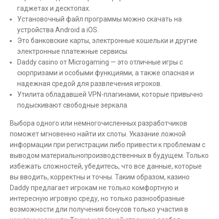
гаджетах и десктопах.
Установочный файл программы можно скачать на
устройства Android а iOS.
Это банковские карты, электронные кошельки и другие
электронные платежные сервисы.
Daddy casino от Microgaming — это отличные игры с
сюрпризами и особыми функциями, а также опасная и
надежная средой для развлечения игроков.
Утилита обладавшей VPN-плагинами, которые привычно
подыскивают свободные зеркала.
Выбора одного или немногочисленных разработчиков
поможет мгновенно найти их слоты. Указание ложной
информации при регистрации либо привести к проблемам с
выводом материальнопроизводственных в будущем. Только
избежать сложностей, убедитесь, что все данные, которые
вы вводить, корректны и точны. Таким образом, казино
Daddy предлагает игрокам не только комфортную и
интересную игровую среду, но только разнообразные
возможности дли получения бонусов только участия в