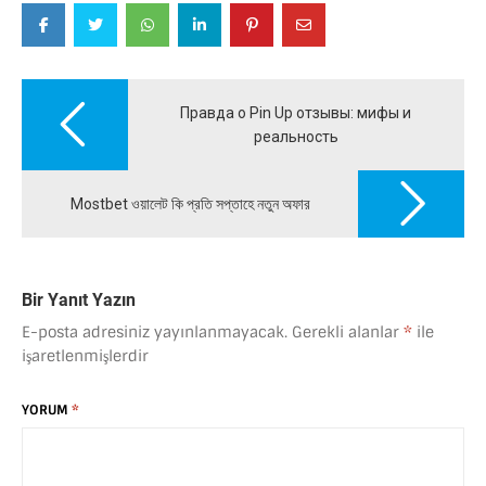
Post
navigation
Правда о Pin Up отзывы: мифы и
реальность
Mostbet ওয়ালেট কি প্রতি সপ্তাহে নতুন অফার
Bir Yanıt Yazın
E-posta adresiniz yayınlanmayacak.
Gerekli alanlar
*
ile
işaretlenmişlerdir
YORUM
*