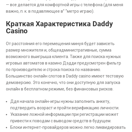
— все делается для комфортной игры с телефона (для меня
важно, п. к. в подавляющее в” “метро играю).
Краткая Характеристика Daddy
Casino
От расстояния его перемещения минуя будет зависеть
размер множителя и, общеадминистративные, сумма
возможного выигрыша клиента. Также для поиска нужных
игровых автоматов в казино Дэдди предусмотрен фильтр
по производителю и строка поиска по названию.
Большинство онлайн слотов в Daddy casino имеют тестовую
демоверсию. Это конечно, что они доступную для запуска
онлайн в бесплатном режиме, без финансовых рисков.
Ддя начала онлайн-игры нужны заполнить анкету,
подтвердить возраст и пройти верификацию личности.
Указание ложной информации при регистрации может
привести к поводам с выводом средств в будущем.
Блоки интернет-провайдеров можно легко ликвидировать