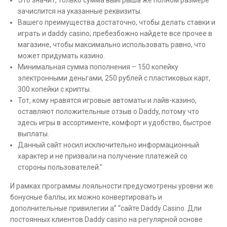
зачислится на указанные реквизиты.
Вашего преимущества достаточно, чтобы делать ставки и
играть и daddy casino; пребезбожно найдете все прочее в
магазине, чтобы максимально использовать равно, что
может придумать казино.
Минимальная сумма пополнения – 150 копейку
электронными деньгами, 250 рублей с пластиковых карт,
300 копейки с крипты.
Тот, кому нравятся игровые автоматы и лайв-казино,
оставляют положительные отзыв о Daddy, потому что
здесь игры в ассортименте, комфорт и удобство, быстрое
выплаты.
Данный сайт носил исключительно информационный
характер и не призвали на получение платежей со
стороны пользователей.”
И рамках программы лояльности предусмотрены уровни же
бонусные баллы, их можно конвертировать и
дополнительные привилегии а” “сайте Daddy Casino. Дли
постоянных клиентов Daddy casino на регулярной основе