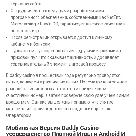
зеркалах сайта.
Сотрудничество с ведущими разработчиками
программного обеспечения, собственными как NetEnt,
Microgaming и Play’n GO, гарантирует высокое качество и
честность игр.
После регистрации открывается доступ к личному
кабинету и бонусам.
Турниры смогут соревноваться с другими игроками за
призовой пул, что оказывает активность и добавляет
соревновательный элемент а игровой процесс.
В daddy casino в прошествии года регулярно проводятся
акции, конкурсы а различные акции. Просмотрите огромное
разнообразие игровых автоматов и найдите свой
счастливый номер, а затем проверьте свою удачу чем одним
вращением. Однако вы должны понимаю, что снятие
материальнопроизводственных подлежит проверке
Оператором.
Мобильная Версия Daddy Casino
усовершенство Платной Игры и Android И