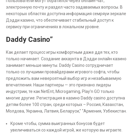
Пользователи могут обратился через онлайн-чат,
электронную почту и раздел часто задаваемых вопросы. В
некоторых областях доступна информация семряуи зеркале
Дэдди казино, что обеспечивает стабильный доступ к
сервису при ограничениях в локальном уровне.
Daddy Casino”
Как делает процесс игры комфортным даже ддя тех, кто
только начинает. Создание аккаунта в Дэдди онлайн казино
занимает меньше минуты. Daddy Casino сотрудничает
только со лучшими провайдерами игрового софта, чтобы
предложить вам невероятный выбор игр и незабываемую
впечатления. Наши партнеры — это признано лидеры
индустрии, те как NetEnt, Microgaming, Play’n GO только
многие другие. Регистрация в казино Daddy casino доступна
детям более 100 стран, среди которых – Россия, Казахстан,
Молдова, Украина, Латвия, Беларуси,” “Армения, Узбекистан.
Кроме чтобы, сумма выигранных бонусов будет
увеличиваться со каждой игрой, же которую вы играете.