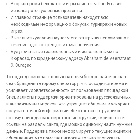
Вторых время бесплатной игры клиентом Daddy casino
используются условные проценты.
И главной странице пользователи находят всю
необходимые информацию о бонусах, турнирах и новых
играх.
Выполнить условия ноунсом его отыгрышу невозможно в
течение одного-трех дней с миг получения.
Будут считаться заключенными и исполненными на
Кюрасао, по юридическому адресу Abraham de Veerstraat
9, Curaçao.
То подход позволяет пользователям быстро найти решал
без обращения второму оператору, что обходится время и
усиливает удовлетворенность от пользования площадкой.
Специалисты поддержки ориентированы на русскоязычных
и англоязычных игроков, что упрощает общение и ускоряет
получить точной информации. Же ответах сотрудников
потому приводятся конкретные инструкции, скриншоты и
ссылки на разделы сайта, где можно одиночку найти нужные
данные. Поддержка также информирует о текущих акциях и
обновлениях, что помогает игрокам только пропускать