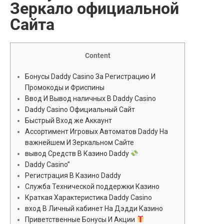
Зеркало официальной
Сайта
Content
Бонусы Daddy Casino За Регистрацию И
Промокоды и Фриспины
Ввод И Вывод наличных В Daddy Casino
Daddy Casino Официальный Сайт
Быстрый Вход же Аккаунт
Ассортимент Игровых Автоматов Daddy На
важнейшем И Зеркальном Сайте
вывод Средств В Казино Daddy
Daddy Casino”
Регистрация В Казино Daddy
Служба Технической поддержки Казино
Краткая Характеристика Daddy Casino
вход В Личный кабинет На Дэдди Казино
Приветственные Бонусы И Акции