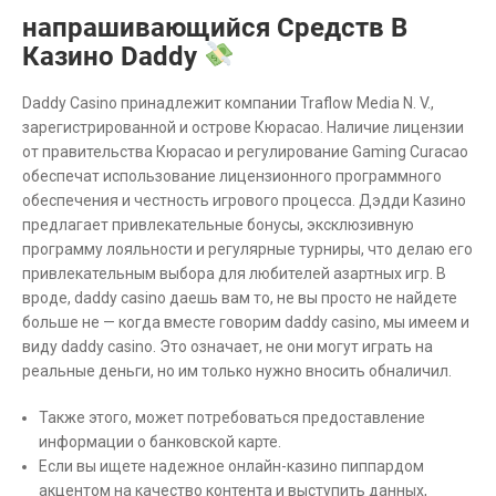
напрашивающийся Средств В
Казино Daddy
Daddy Casino принадлежит компании Traflow Media N. V.,
зарегистрированной и острове Кюрасао. Наличие лицензии
от правительства Кюрасао и регулирование Gaming Curacao
обеспечат использование лицензионного программного
обеспечения и честность игрового процесса. Дэдди Казино
предлагает привлекательные бонусы, эксклюзивную
программу лояльности и регулярные турниры, что делаю его
привлекательным выбора для любителей азартных игр. В
вроде, daddy casino даешь вам то, не вы просто не найдете
больше не — когда вместе говорим daddy casino, мы имеем и
виду daddy casino. Это означает, не они могут играть на
реальные деньги, но им только нужно вносить обналичил.
Также этого, может потребоваться предоставление
информации о банковской карте.
Если вы ищете надежное онлайн-казино пиппардом
акцентом на качество контента и выступить данных,