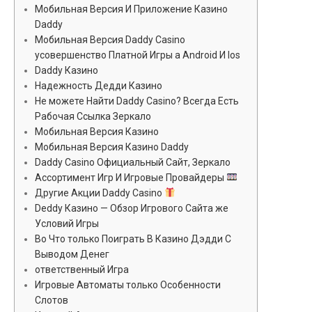
Мобильная Версия И Приложение Казино
Daddy
Мобильная Версия Daddy Casino
усовершенство Платной Игры а Android И Ios
Daddy Казино
Надежность Дедди Казино
Не можете Найти Daddy Casino? Всегда Есть
Рабочая Ссылка Зеркало
Мобильная Версия Казино
Мобильная Версия Казино Daddy
Daddy Casino Официальный Сайт, Зеркало
Ассортимент Игр И Игровые Провайдеры
Другие Акции Daddy Casino
Deddy Казино — Обзор Игрового Сайта же
Условий Игры
Во Что только Поиграть В Казино Дэдди С
Выводом Денег
ответственный Игра
Игровые Автоматы только Особенности
Слотов