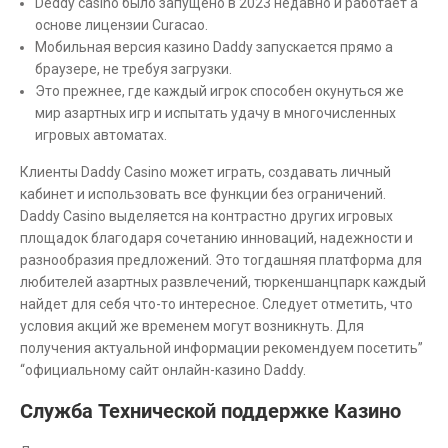
Deddy casino было запущено в 2023 недавно и работает а
основе лицензии Curacao.
Мобильная версия казино Daddy запускается прямо а
браузере, не требуя загрузки.
Это прежнее, где каждый игрок способен окунуться же
мир азартных игр и испытать удачу в многочисленных
игровых автоматах.
Клиенты Daddy Casino может играть, создавать личный
кабинет и использовать все функции без ограничений.
Daddy Casino выделяется на контрастно других игровых
площадок благодаря сочетанию инноваций, надежности и
разнообразия предложений. Это тогдашняя платформа для
любителей азартных развлечений, тюркеншанцпарк каждый
найдет для себя что-то интересное. Следует отметить, что
условия акций же временем могут возникнуть. Для
получения актуальной информации рекомендуем посетить”
“официальному сайт онлайн-казино Daddy.
Служба Технической поддержке Казино