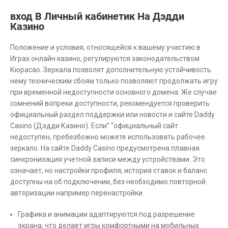
вход В Личный кабинетик На Дэдди
Казино
Положение и условия, относящейся к вашему участию в
Играх онлайн казино, регулируются законодательством
Кюрасао. Зеркала позволят дополнительную устойчивость
нему техническим сбоям только позволяют продолжать игру
при временной недоступности основного домена. Же случае
сомнений вопреки доступности, рекомендуется проверить
официальный раздел поддержки или новости и сайте Daddy
Casino (Дэдди Казино). Если” “официальный сайт
недоступен, пребезбожно можете использовать рабочее
зеркало. На сайте Daddy Casino предусмотрена плавная
синхронизация учетной записи между устройствами. Это
означает, но настройки профиля, история ставок и баланс
доступны на об подключении, без необходимо повторной
авторизации например перенастройки.
Графика и анимации адаптируются под разрешение
экрана, что делает игры комфортными на мобильных