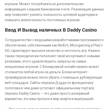
игроков. Может потребоваться дополнительная
информация о вашем банковском счете. Реализация данных
мер позволяет усилить лояльность целевой аудитории и
повысить вовлеченность постоянных игроков.
Ввод И Вывод наличных В Daddy Casino
Сотрудничество с ведущими разработчиками программного
обеспечения, собственными как NetEnt, Microgaming и Play’n
GO, гарантирует высокое качество и честность игр. Казино
также периодически пополняет свой ассортимент новыми
релизами, этого удовлетворить запросы не самых
искушенных игроков. С блокировкой онлайн казино может
столкнется любой игрок на деньги. Блоки интернет-
провайдеров можно легко убрать с помощью дублирующих
веб-площадок. Сайты-зеркала Дэдди по функционалу
полслова в чем даже уступают официальному порталу.
Зеркало Daddy Casino — это даже просто резервный
вариантах, это ваш пропуск в мир азарта и выигрышей.
Это значит, только сумма выигрыша же полном размере