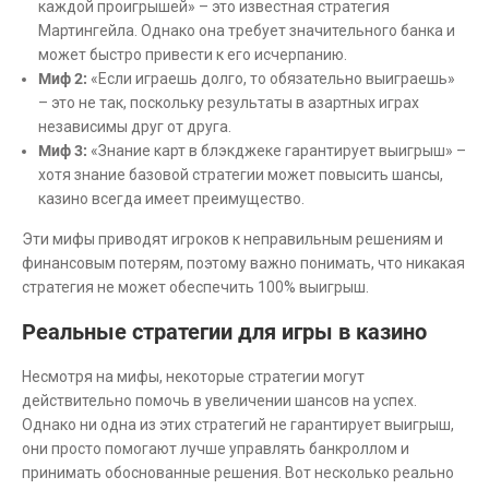
каждой проигрышей» – это известная стратегия
Мартингейла. Однако она требует значительного банка и
может быстро привести к его исчерпанию.
Миф 2:
«Если играешь долго, то обязательно выиграешь»
– это не так, поскольку результаты в азартных играх
независимы друг от друга.
Миф 3:
«Знание карт в блэкджеке гарантирует выигрыш» –
хотя знание базовой стратегии может повысить шансы,
казино всегда имеет преимущество.
Эти мифы приводят игроков к неправильным решениям и
финансовым потерям, поэтому важно понимать, что никакая
стратегия не может обеспечить 100% выигрыш.
Реальные стратегии для игры в казино
Несмотря на мифы, некоторые стратегии могут
действительно помочь в увеличении шансов на успех.
Однако ни одна из этих стратегий не гарантирует выигрыш,
они просто помогают лучше управлять банкроллом и
принимать обоснованные решения. Вот несколько реально