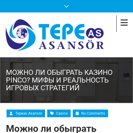
МОЖНО ЛИ ОБЫГРАТЬ КАЗИНО
PINCO? МИФЫ И РЕАЛЬНОСТЬ
ИГРОВЫХ СТРАТЕГИЙ
Tepeas Asansör
Casino
No Comments
Можно ли обыграть