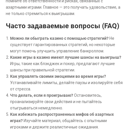
помните об ответственности и рисках, связанных с
азартными играми. Главное — это получать удовольствие, а
не только стремиться к выигрышам.
Часто задаваемые вопросы (FAQ)
Можно ли обыграть казино с помощью стратегий?
Не
существует гарантированных стратегий, но некоторые
могут помочь улучшить управление банкроллом.
Какие игры в казино имеют лучшие шансы на выигрыш?
Игры, такие как блэкджек и покер, предлагают лучшие
шансы при правильной стратегии.
Как управлять своими эмоциями во время игры?
Устанавливайте лимиты, делайте паузы и изолируйте себя
от стресса.
Что делать, если я проигрываю?
Остановитесь,
проанализируйте свои действия и не пытайтесь
отыгрываться немедленно.
Как избежать распространенных мифов об азартных
играх?
Изучайте материал, общайтесь с опытными
игроками и держите реалистичные ожидания.