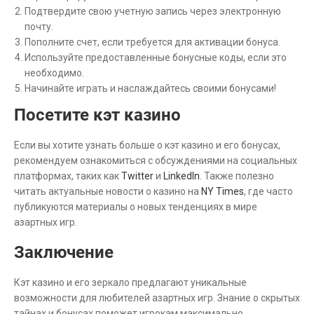
Подтвердите свою учетную запись через электронную
почту.
Пополните счет, если требуется для активации бонуса.
Используйте предоставленные бонусные коды, если это
необходимо.
Начинайте играть и наслаждайтесь своими бонусами!
Посетите кэт казино
Если вы хотите узнать больше о кэт казино и его бонусах,
рекомендуем ознакомиться с обсуждениями на социальных
платформах, таких как
Twitter
и
LinkedIn
. Также полезно
читать актуальные новости о казино на
NY Times
, где часто
публикуются материалы о новых тенденциях в мире
азартных игр.
Заключение
Кэт казино и его зеркало предлагают уникальные
возможности для любителей азартных игр. Знание о скрытых
тайнах и бонусах поможет игрокам максимально