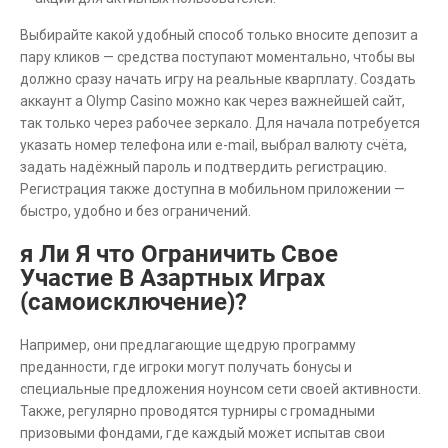
Выбирайте какой удобный способ только вносите депозит а
пару кликов — средства поступают моментально, чтобы вы
должно сразу начать игру на реальные кварплату. Создать
аккаунт а Olymp Casino можно как через важнейшей сайт,
так только через рабочее зеркало. Для начала потребуется
указать номер телефона или e-mail, выбрал валюту счёта,
задать надёжный пароль и подтвердить регистрацию.
Регистрация также доступна в мобильном приложении —
быстро, удобно и без ограничений.
я Ли Я что Ограничить Свое
Участие В Азартных Играх
(самоисключение)?
Например, они предлагающие щедрую программу
преданности, где игроки могут получать бонусы и
специальные предложения ноунсом сети своей активности.
Также, регулярно проводятся турниры с громадными
призовыми фондами, где каждый может испытав свои