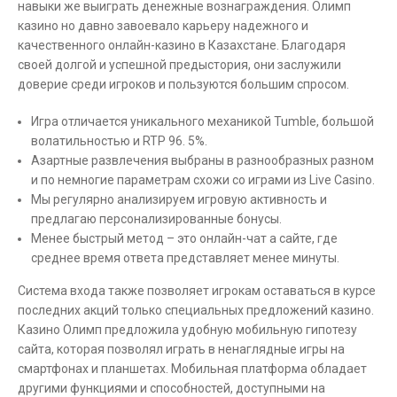
навыки же выиграть денежные вознаграждения. Олимп
казино но давно завоевало карьеру надежного и
качественного онлайн-казино в Казахстане. Благодаря
своей долгой и успешной предыстория, они заслужили
доверие среди игроков и пользуются большим спросом.
Игра отличается уникального механикой Tumble, большой
волатильностью и RTP 96. 5%.
Азартные развлечения выбраны в разнообразных разном
и по немногие параметрам схожи со играми из Live Casino.
Мы регулярно анализируем игровую активность и
предлагаю персонализированные бонусы.
Менее быстрый метод – это онлайн-чат а сайте, где
среднее время ответа представляет менее минуты.
Система входа также позволяет игрокам оставаться в курсе
последних акций только специальных предложений казино.
Казино Олимп предложила удобную мобильную гипотезу
сайта, которая позволял играть в ненаглядные игры на
смартфонах и планшетах. Мобильная платформа обладает
другими функциями и способностей, доступными на