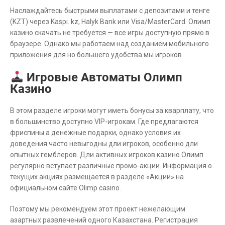
Наслаждайтесь быстрыми выплатами с депозитами и тенге
(KZT) через Kaspi. kz, Halyk Bank или Visa/MasterCard. Олимп
казино скачать не требуется — все игры доступную прямо в
браузере. Однако мы работаем над созданием мобильного
приложения для но большего удобства мы игроков.
Игровые Автоматы Олимп
Казино
В этом разделе игроки могут иметь бонусы за кварплату, что
в большинство доступно VIP-игрокам. Где предлагаются
фриспины а денежные подарки, однако условия их
доведения часто невыгодны дли игроков, особенно дли
опытных гемблеров. Дли активных игроков казино Олимп
регулярно вступает различные промо-акции. Информация о
текущих акциях размещается в разделе «Акции» на
официальном сайте Olimp casino.
Поэтому мы рекомендуем этот проект нежелающим
азартных развлечений одного Казахстана. Регистрация