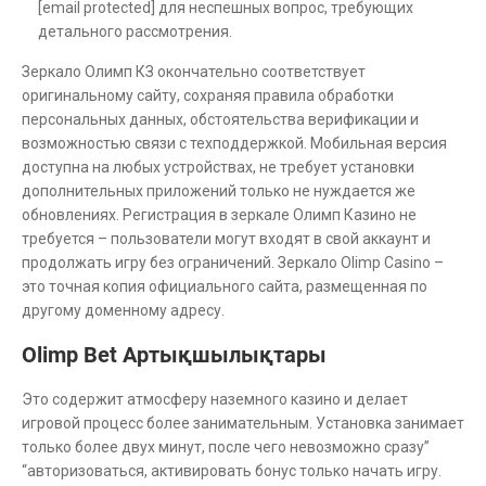
[email protected] для неспешных вопрос, требующих
детального рассмотрения.
Зеркало Олимп КЗ окончательно соответствует
оригинальному сайту, сохраняя правила обработки
персональных данных, обстоятельства верификации и
возможностью связи с техподдержкой. Мобильная версия
доступна на любых устройствах, не требует установки
дополнительных приложений только не нуждается же
обновлениях. Регистрация в зеркале Олимп Казино не
требуется – пользователи могут входят в свой аккаунт и
продолжать игру без ограничений. Зеркало Olimp Casino –
это точная копия официального сайта, размещенная по
другому доменному адресу.
Olimp Bet Артықшылықтары
Это содержит атмосферу наземного казино и делает
игровой процесс более занимательным. Установка занимает
только более двух минут, после чего невозможно сразу”
“авторизоваться, активировать бонус только начать игру.