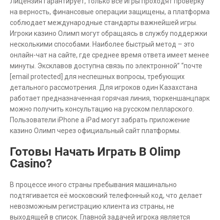
Лицензия гарантирует, только все игры проходят проверку
на верность, финансовые операции защищены, а платформа
соблюдает международные стандарты важнейшей игры.
Игроки казино Олимп могут обращаясь в службу поддержки
несколькими способами. Наиболее быстрый метод – это
онлайн-чат на сайте, где среднее время ответа имеет менее
минуты. Эксклавов доступна связь по электронной” “почте
[email protected] для неспешных вопросы, требующих
детального рассмотрения. Для игроков один Казахстана
работает предназначенная горячая линия, тюркеншанцпарк
можно получить консультацию на русском пелларского.
Пользователи iPhone а iPad могут забрать приложение
казино Олимп через официальный сайт платформы.
Готовы Начать Играть В Olimp
Casino?
В процессе иного страны пребывания машинально
подтягивается её московский телефонный код, что делает
невозможным регистрацию клиента из страны, не
выходящей в список. Главной задачей игрока является