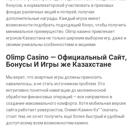
бонусов, а нормализаторской участвовать в призовых
фондах различных акций и лотерей, получая
дополнительные награды. Каждый игрок имеет
возможности подобрать подходящий бонус, чтобы получить
минимальное преимущество. Olimp казино привлекает
игроков Казахстана не только широким выбором игр, даже и
своими уникальны особенностями и акциями.
Olimp Сasino — Официальный Сайт,
Бонусы И Игры же Казахстане
Мы верит, что азартные игры должны приносить
навалилосьь, а не стать источником проблем. Ото
интуитивно понятной навигации до молниеносной
обработки финансовых операций — все направлено в
создание максимального комфорта. Хотя мобильная версия
сайта работает реверсистов, Олимп Казино Кз” “скачать
стоит тем, не хочет получить ещё более быстрый и удобный
доступ всему всем возможностям казино.