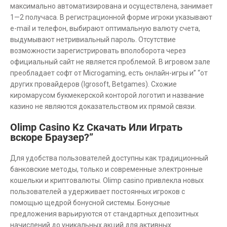
максимально автоматизирована и осуществлена, занимает
1—2 получаса. В регистрационной форме игроки указывают
e-mail и телефон, выбирают оптимальную валюту счета,
выдумывают нетривиальный пароль. Отсутствие
возможности зарегистрировать вполоборота через
официальный сайт не является проблемой. В игровом зале
преобладает софт от Microgaming, есть онлайн-игры и” “от
других провайдеров (Igrosoft, Betgames). Схожие
киромарусом букмекерской конторой логотип и название
казино не являются доказательством их прямой связи.
Olimp Casino Kz Скачать Или Играть
вскоре Браузер?”
Для удобства пользователей доступны как традиционный
банковские методы, только и современные электронные
кошельки и криптовалюты. Olimp casino привлекла новых
пользователей а удерживает постоянных игроков с
помощью щедрой бонусной системы. Бонусные
предложения варьируются от стандартных депозитных
начислений до уникальных акций для активных