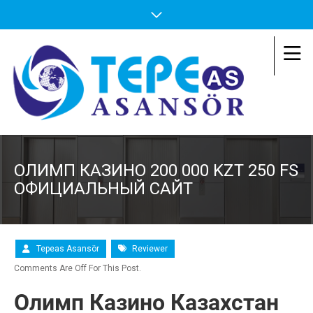
ОЛИМП КАЗИНО 200 000 KZT 250 FS
ОФИЦИАЛЬНЫЙ САЙТ
Tepeas Asansör
Reviewer
Comments Are Off For This Post.
Олимп Казино Казахстан