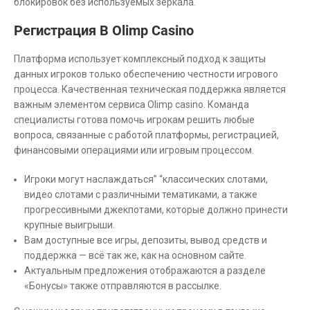
блокировок без используемых зеркала.
Регистрация В Olimp Casino
Платформа использует комплексный подход к защиты
данных игроков только обеспечению честности игрового
процесса. Качественная техническая поддержка является
важным элементом сервиса Olimp casino. Команда
специалисты готова помочь игрокам решить любые
вопроса, связанные с работой платформы, регистрацией,
финансовыми операциями или игровым процессом.
Игроки могут наслаждаться” “классических слотами,
видео слотами с различными тематиками, а также
прогрессивными джекпотами, которые должно принести
крупные выигрыши.
Вам доступные все игры, депозиты, вывод средств и
поддержка — всё так же, как на основном сайте.
Актуальным предложения отображаются а разделе
«Бонусы» также отправляются в рассылке.