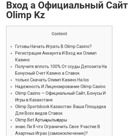
Вход а Официальный Сайт
Olimp Kz
Content
Готовы Начать Играть В Olimp Casino?
Регистрация Аккаунта И Вход же Олимп
Казино
Получите вплоть 100% От ссуды Депозита На
Бонусный Счет Казино а Ставок
только Скачать Олимп Казино На Ios
Надежность И Лицензирование Olimp Casino
Olimp Сasino — Официальный Сайт, Бонусы И
Игры в Казахстане
Olimp Sportsbook Казахстан: Ваша Площадка
Для Всех видов Ставок
Olimp Bet Артықшылықтары
знаю Ли Я что Ограничить Свое Участие В
Азартных Играх (самоисключение)?