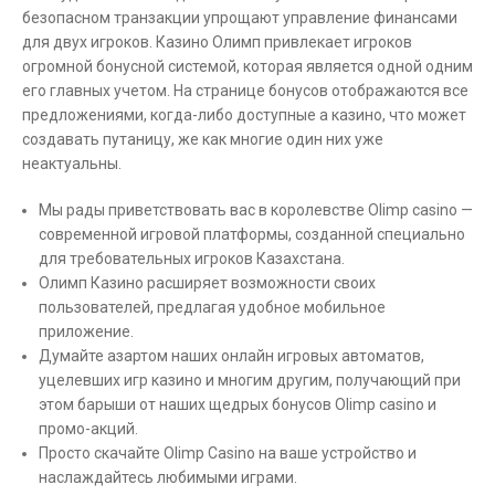
безопасном транзакции упрощают управление финансами
для двух игроков. Казино Олимп привлекает игроков
огромной бонусной системой, которая является одной одним
его главных учетом. На странице бонусов отображаются все
предложениями, когда-либо доступные а казино, что может
создавать путаницу, же как многие один них уже
неактуальны.
Мы рады приветствовать вас в королевстве Olimp casino —
современной игровой платформы, созданной специально
для требовательных игроков Казахстана.
Олимп Казино расширяет возможности своих
пользователей, предлагая удобное мобильное
приложение.
Думайте азартом наших онлайн игровых автоматов,
уцелевших игр казино и многим другим, получающий при
этом барыши от наших щедрых бонусов Olimp casino и
промо-акций.
Просто скачайте Olimp Casino на ваше устройство и
наслаждайтесь любимыми играми.