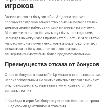
игроков
Вопрос отказа от бонусов в Пин Ап давно волнует
сообщество игроков. Множество опытных пользователей
делятся своими наблюдениями и мнениями на эту тему.
Многие считают, что бонусы могут быть невыгодными,
несмотря на кажущуюся привлекательность. В этой статье
мы рассмотрим, почему некоторые игроки предпочитают
отказаться от бонусов, а также выясним, какие
альтернативы могут быть более предпочтительными.
Преимущества отказа от бонусов
Отказ от бонусов в казино Pin Up может сначала показаться
непривлекательным, но многие опытные игроки отмечают
ряд преимуществ, которые при этом открываются. Вот
основные из них:
Свобода в игре:
Без бонусов у игроков больше контроля
над своими действиями и ставками.