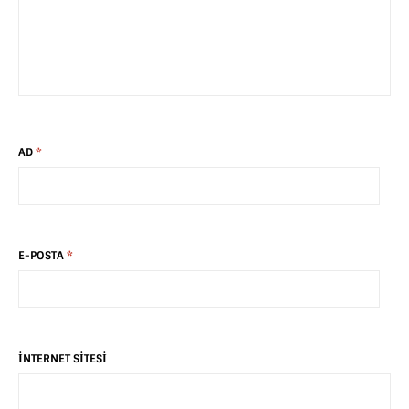
AD
*
E-POSTA
*
İNTERNET SITESI