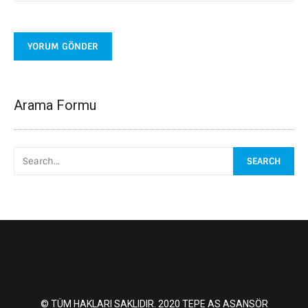
Arama Formu
© TÜM HAKLARI SAKLIDIR. 2020 TEPE AS ASANSÖR