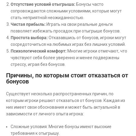
Отсутствие условий отыгрыша:
Бонусы часто
сопровождаются сложными условиями, которые могут
стать неприятной неожиданностью.
Чистая прибыль:
Играть на свои реальные деньги
позволяет избежать просадок при отыгрыше бонусов.
Простота выбора:
Отказавшись от бонусов, игроки могут
сосредоточиться на любимых играх без лишних условий.
Психологический комфорт:
Многие игроки отмечают, что
чувствуют себя более уверенно и менее подвержены
стрессу, играя без бонусов.
Причины, по которым стоит отказаться от
бонусов
Существует несколько распространенных причин, по
которым игроки решают отказаться от бонусов. Каждая из
них имеет свои обоснования и может быть актуальной в
зависимости от личного опыта игрока:
Сложные условия: Многие бонусы имеют высокие
требования к отыгрышу.