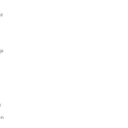
rd
je
n
 in