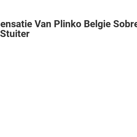
Sensatie Van Plinko Belgie Sobr
Stuiter