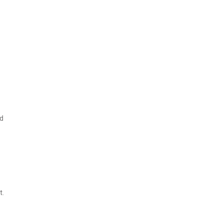
nd
t.