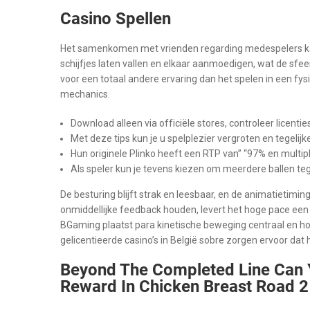
Casino Spellen
Het samenkomen met vrienden regarding medespelers kan b
schijfjes laten vallen en elkaar aanmoedigen, wat de sfeer
voor een totaal andere ervaring dan het spelen in een fysie
mechanics.
Download alleen via officiële stores, controleer licenties
Met deze tips kun je u spelplezier vergroten en tegelij
Hun originele Plinko heeft een RTP van” “97% en multipl
Als speler kun je tevens kiezen om meerdere ballen tegeli
De besturing blijft strak en leesbaar, en de animatietimin
onmiddellijke feedback houden, levert het hoge pace een 
BGaming plaatst para kinetische beweging centraal en 
gelicentieerde casino’s in België sobre zorgen ervoor da
Beyond The Completed Line Can Y
Reward In Chicken Breast Road 2 