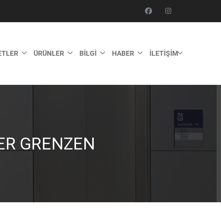
ETLER
ÜRÜNLER
BILGI
HABER
İLETIŞIM
DER GRENZEN