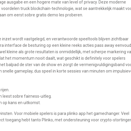
s, lage ausgabe en een hogere mate van level of privacy. Deze moderne
 voordelen truck blockchain-technologie, wat se aantrekkelijk maakt vo
aan om eerst sobre gratis demo les proberen.
zet wordt vastgelegd, en verantwoorde speeltools blijven zichtbaar
ara interface de besturing op een kleine reeks acties pass away eenvoud
el kleine als grote resultaten is onmiddellijk, met scherpe markering v
at het momentum nooit daalt, wat geschikt is definitely voor spelers
 het balpad de ster van de show en zorgt de vermenigvuldigingsband vo
ijn snelle gameplay, dus speel in korte sessies van minuten om impulsiev
rijen.
n leest sobre fairness-uitleg.
n op kans en uitkomst.
e winsten. Voor mobiele spelers is para plinko app het gamechanger. Veel
ect toegang hebt tanto Plinko, met ondersteuning voor crypto-stortinge