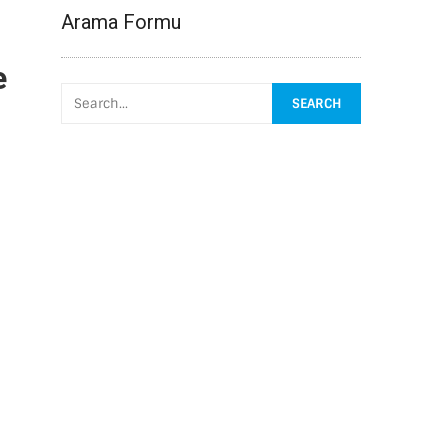
Arama Formu
e