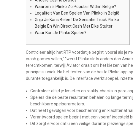
Waarom Is Plinko Zo Populair Within België?
Legaliteit Van Een Spelen Van Plinko In België
Grijp Je Kans Beleef De Sensatie Truck Plinko
Belgie En Win Direct Cash Met Elke Stuiter
Waar Kun Je Plinko Spelen?
Controleer altijd het RTP voordat je begint, vooral als j
crash games vallen,” “werkt Plinko slots anders dan Aviator. 
terechtkomen, terwijl Aviator draait om het kiezen van het
principe is uniek. Na het testen van de beste Plinko app 
durante toegankelijk is. De interface werkt soepel, inzette
Controleer altijd je limieten en reality-checks in para a
Spelers die de beste resultaten behalen op lange termi
beschikbare spelparameters.
Dat heeft gevolgen voor bescherming en klachtenafha
Verantwoord spelen begint met een vooraf ingesteld b
Dit zorgt ervoor dat u een veilige durante plezierige spe