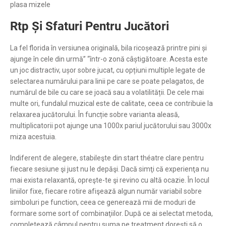
plasa mizele
Rtp Și Sfaturi Pentru Jucători
La fel florida în versiunea originală, bila ricoșează printre pini și
ajunge în cele din urmă” “într-o zonă câștigătoare. Acesta este
un joc distractiv, ușor sobre jucat, cu opțiuni multiple legate de
selectarea numărului para linii pe care se poate pelagatos, de
numărul de bile cu care se joacă sau a volatilității. De cele mai
multe ori, fundalul muzical este de calitate, ceea ce contribuie la
relaxarea jucătorului. În funcție sobre varianta aleasă,
multiplicatorii pot ajunge una 1000x pariul jucătorului sau 3000x
miza acestuia.
Indiferent de alegere, stabileşte din start théatre clare pentru
fiecare sesiune şi just nu le depăşi. Dacă simţi că experienţa nu
mai exista relaxantă, opreşte-te şi revino cu altă ocazie. În locul
liniilor fixe, fiecare rotire afişează algun număr variabil sobre
simboluri pe function, ceea ce generează mii de moduri de
formare some sort of combinaţiilor. După ce ai selectat metoda,
completează câmpul pentru suma pe treatment dorești să o