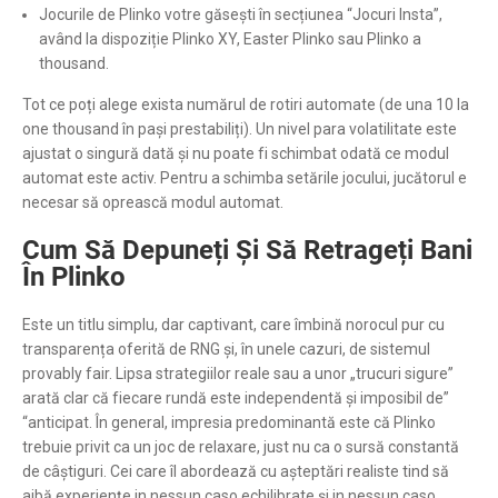
Jocurile de Plinko votre găsești în secțiunea “Jocuri Insta”,
având la dispoziție Plinko XY, Easter Plinko sau Plinko a
thousand.
Tot ce poți alege exista numărul de rotiri automate (de una 10 la
one thousand în pași prestabiliți). Un nivel para volatilitate este
ajustat o singură dată și nu poate fi schimbat odată ce modul
automat este activ. Pentru a schimba setările jocului, jucătorul e
necesar să oprească modul automat.
Cum Să Depuneți Și Să Retrageți Bani
În Plinko
Este un titlu simplu, dar captivant, care îmbină norocul pur cu
transparența oferită de RNG și, în unele cazuri, de sistemul
provably fair. Lipsa strategiilor reale sau a unor „trucuri sigure”
arată clar că fiecare rundă este independentă și imposibil de”
“anticipat. În general, impresia predominantă este că Plinko
trebuie privit ca un joc de relaxare, just nu ca o sursă constantă
de câștiguri. Cei care îl abordează cu așteptări realiste tind să
aibă experiențe in nessun caso echilibrate și in nessun caso