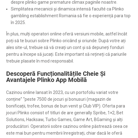
despre plinko game premature climax paginile noastre.
Simplitatea mecanicii și dinamica intensă faculté ca Plinko
gambling establishment Romania să fie o experiență para top
în 2025.
În plus, mulți operatori online oferă versiuni mobile, astfel încât
poți să te bucuri sobre Plinko oricând și oriunde. După votre ați
ales site-ul, trebuie să vă creați un cont și să depuneți fonduri
pentru a începe să jucați. Este important să rețineți că pariurile
trebuie plasate în mod responsabil.
Descoperă Funcționalitățile Cheie Și
Avantajele Plinko App Mobilă
Cazinou online lansat în 2023, cu un portofoliu variat votre
conține” “peste 7500 de jocuri și bonusuri (magazin de
bonificații, trofee, bonus de bun venit și Club VIP). Oferta para
jocuri Plinko consist of titluri de are generally Spribe, 1×2, Bet
Solutions, Hacksaw, Turbo Games, Game Art, BGaming și alți
producători. Operatorii sobre cazinou online păstrează ceea ce
este mai bun pentru membrii înregistrați, chiar dacă le oferă