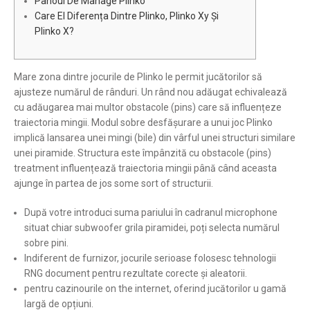
Panoul De Manage Plinko
Care El Diferența Dintre Plinko, Plinko Xy Și
Plinko X?
Mare zona dintre jocurile de Plinko le permit jucătorilor să
ajusteze numărul de rânduri. Un rând nou adăugat echivalează
cu adăugarea mai multor obstacole (pins) care să influențeze
traiectoria mingii. Modul sobre desfășurare a unui joc Plinko
implică lansarea unei mingi (bile) din vârful unei structuri similare
unei piramide. Structura este împânzită cu obstacole (pins)
treatment influențează traiectoria mingii până când aceasta
ajunge în partea de jos some sort of structurii.
După votre introduci suma pariului în cadranul microphone
situat chiar subwoofer grila piramidei, poți selecta numărul
sobre pini.
Indiferent de furnizor, jocurile serioase folosesc tehnologii
RNG document pentru rezultate corecte și aleatorii.
pentru cazinourile on the internet, oferind jucătorilor u gamă
largă de opțiuni.