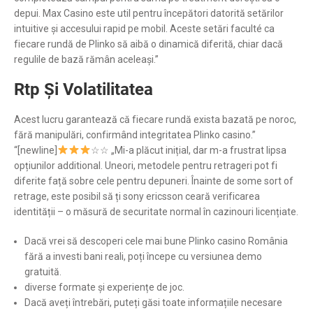
depui. Max Casino este util pentru începători datorită setărilor
intuitive și accesului rapid pe mobil. Aceste setări faculté ca
fiecare rundă de Plinko să aibă o dinamică diferită, chiar dacă
regulile de bază rămân aceleași.”
Rtp Și Volatilitatea
Acest lucru garantează că fiecare rundă exista bazată pe noroc,
fără manipulări, confirmând integritatea Plinko casino.”
“[newline]
☆☆ „Mi-a plăcut inițial, dar m-a frustrat lipsa
opțiunilor additional. Uneori, metodele pentru retrageri pot fi
diferite față sobre cele pentru depuneri. Înainte de some sort of
retrage, este posibil să ți sony ericsson ceară verificarea
identității – o măsură de securitate normal în cazinouri licențiate.
Dacă vrei să descoperi cele mai bune Plinko casino România
fără a investi bani reali, poți începe cu versiunea demo
gratuită.
diverse formate și experiențe de joc.
Dacă aveți întrebări, puteți găsi toate informațiile necesare