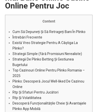
Online Pentru Joc
Content
Cum Să Depuneți Și Să Retrageți Bani În Plinko
Întrebări Frecvente
Există Vreo Strategie Pentru A Câștiga La
Plinko?
Strategii Simple (fără Promisiuni Nerealiste)
Strategii De Plinko Betting Și Gestiunea
Bugetului
Top Cazinouri Online Pentru Plinko Romania –
2025
Plinko: Descoperă Jocul Well-liked De Cazinou
Online
Rtp Și Sfaturi Pentru Jucători
Rtp Și Volatilitatea
Descoperă Funcționalitățile Cheie Și Avantajele
Plinko App Mobilă