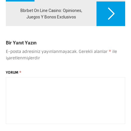
Bbrbet On Line Casino: Opiniones,
Juegos Y Bonos Exclusivos
Bir Yanıt Yazın
E-posta adresiniz yayınlanmayacak.
Gerekli alanlar
*
ile
işaretlenmişlerdir
YORUM
*