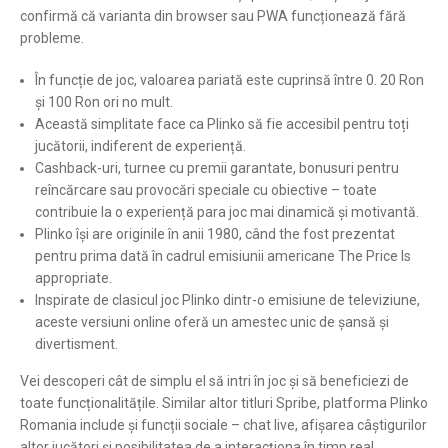
confirmă că varianta din browser sau PWA funcționează fără
probleme.
În funcție de joc, valoarea pariată este cuprinsă între 0. 20 Ron
și 100 Ron ori no mult.
Această simplitate face ca Plinko să fie accesibil pentru toți
jucătorii, indiferent de experiență.
Cashback-uri, turnee cu premii garantate, bonusuri pentru
reîncărcare sau provocări speciale cu obiective – toate
contribuie la o experiență para joc mai dinamică și motivantă.
Plinko își are originile în anii 1980, când the fost prezentat
pentru prima dată în cadrul emisiunii americane The Price Is
appropriate.
Inspirate de clasicul joc Plinko dintr-o emisiune de televiziune,
aceste versiuni online oferă un amestec unic de șansă și
divertisment.
Vei descoperi cât de simplu el să intri în joc și să beneficiezi de
toate funcționalitățile. Similar altor titluri Spribe, platforma Plinko
Romania include și funcții sociale – chat live, afișarea câștigurilor
altor jucători și posibilitatea de a interacționa în timp real.