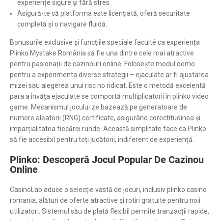
experiențe sigure și fără stres.
Asigură-te că platforma este licențiată, oferă securitate
completă și o navigare fluidă.
Bonusurile exclusive și funcțiile speciale faculté ca experiența
Plinko Mystake România să fie una dintre cele mai atractive
pentru pasionații de cazinouri online. Folosește modul demo
pentru a experimenta diverse strategii – ejaculate ar fi ajustarea
mizei sau alegerea unui risc no ridicat. Este o metodă excelentă
para a învăța ejaculate se comportă multiplicatorii în plinko video
game. Mecanismul jocului ze bazează pe generatoare de
numere aleatorii (RNG) certificate, asigurând corectitudinea și
imparțialitatea fiecărei runde. Această simplitate face ca Plinko
să fie accesibil pentru toți jucătorii, indiferent de experiență.
Plinko: Descoperă Jocul Popular De Cazinou
Online
CasinoLab aduce o selecție vastă de jocuri, inclusiv plinko casino
romania, alături de oferte atractive și rotiri gratuite pentru noii
utilizatori. Sistemul său de plată flexibil permite tranzacții rapide,