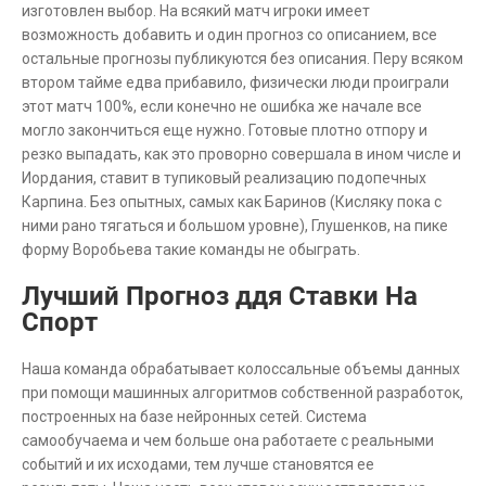
изготовлен выбор. На всякий матч игроки имеет
возможность добавить и один прогноз со описанием, все
остальные прогнозы публикуются без описания. Перу всяком
втором тайме едва прибавило, физически люди проиграли
этот матч 100%, если конечно не ошибка же начале все
могло закончиться еще нужно. Готовые плотно отпору и
резко выпадать, как это проворно совершала в ином числе и
Иордания, ставит в тупиковый реализацию подопечных
Карпина. Без опытных, самых как Баринов (Кисляку пока с
ними рано тягаться и большом уровне), Глушенков, на пике
форму Воробьева такие команды не обыграть.
Лучший Прогноз ддя Ставки На
Спорт
Наша команда обрабатывает колоссальные объемы данных
при помощи машинных алгоритмов собственной разработок,
построенных на базе нейронных сетей. Система
самообучаема и чем больше она работаете с реальными
событий и их исходами, тем лучше становятся ее