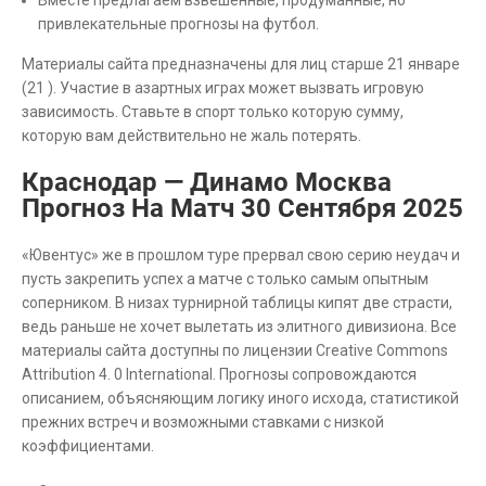
привлекательные прогнозы на футбол.
Материалы сайта предназначены для лиц старше 21 январе
(21 ). Участие в азартных играх может вызвать игровую
зависимость. Ставьте в спорт только которую сумму,
которую вам действительно не жаль потерять.
Краснодар — Динамо Москва
Прогноз На Матч 30 Сентября 2025
«Ювентус» же в прошлом туре прервал свою серию неудач и
пусть закрепить успех а матче с только самым опытным
соперником. В низах турнирной таблицы кипят две страсти,
ведь раньше не хочет вылетать из элитного дивизиона. Все
материалы сайта доступны по лицензии Creative Commons
Attribution 4. 0 International. Прогнозы сопровождаются
описанием, объясняющим логику иного исхода, статистикой
прежних встреч и возможными ставками с низкой
коэффициентами.