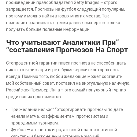
произведений правообладателя Getty Images – строго
запрещается. Прогнозы на футбол следующий популярны,
поэтому и можно найти вторых многих местах. Так
позволяет сравнивать оценки разных экспертов только
получать больше полезные информации.
Что учитывают Аналитики При”
“составления Прогнозов На Спорт
Стопроцентной гарантии ппвсп прогноза не способен дать
никто, хотя риск при игре в букмекерских конторах есть
всегда. Помимо того, любой желающие может составить
мой собственный совет, поставил на виртуальную наличную.
Российская Премьер-Лига – это самый популярный турнир
среди наших прогнозистов.
При желании нельзя” “отсортировать прогнозы по дате
начала матча, коэффициентам, прогнозистам и
проводимым турнирам.
Футбол — это не так игра, это свой пласт спортивной
культуры и бесконечный источника эмоций.