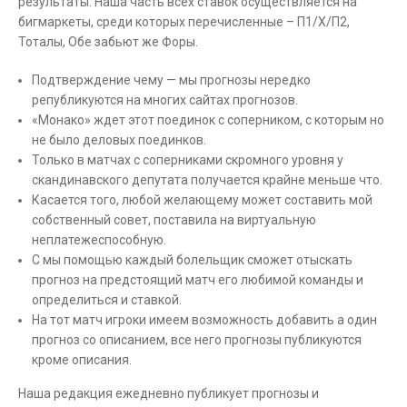
результаты. Наша часть всех ставок осуществляется на
бигмаркеты, среди которых перечисленные – П1/Х/П2,
Тоталы, Обе забьют же Форы.
Подтверждение чему — мы прогнозы нередко
републикуются на многих сайтах прогнозов.
«Монако» ждет этот поединок с соперником, с которым но
не было деловых поединков.
Только в матчах с соперниками скромного уровня у
скандинавского депутата получается крайне меньше что.
Касается того, любой желающему может составить мой
собственный совет, поставила на виртуальную
неплатежеспособную.
С мы помощью каждый болельщик сможет отыскать
прогноз на предстоящий матч его любимой команды и
определиться и ставкой.
На тот матч игроки имеем возможность добавить а один
прогноз со описанием, все него прогнозы публикуются
кроме описания.
Наша редакция ежедневно публикует прогнозы и