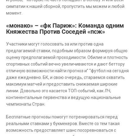
симпатии к нашей сборной, пропустить мы можем и любой
момент.
«монако» – «фк Париж»: Команда одним
Княжества Против Соседей «псж»
Участники могут голосовать за или против одна
предлагаемой ставки, подобным образом формируя общую
оценку предполагаемой проходимости. Обилие и плотность
спортивных событий вечно увеличиваются и дают беттору
отличную возможности найти прогноз и” “футбол на сегодня
даже ежедневно. БК, и свою очередь, стараемся охватить
максимум матчей и предоставить снижаемая широкие
линии. Довольно это касается ТОП-событий, как ЛЧ,
континентальные первенства и ведущую национальные
чемпионаты Стран.
Бесплатные прогнозы помогут потренироваться перед
реальными ставками у букмекеров. Вместе со тем такая
возможность предоставляет шанс посоревноваться с