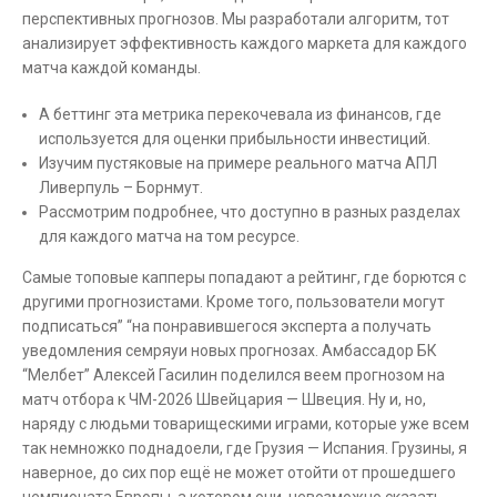
перспективных прогнозов. Мы разработали алгоритм, тот
анализирует эффективность каждого маркета для каждого
матча каждой команды.
А беттинг эта метрика перекочевала из финансов, где
используется для оценки прибыльности инвестиций.
Изучим пустяковые на примере реального матча АПЛ
Ливерпуль – Борнмут.
Рассмотрим подробнее, что доступно в разных разделах
для каждого матча на том ресурсе.
Самые топовые капперы попадают а рейтинг, где борются с
другими прогнозистами. Кроме того, пользователи могут
подписаться” “на понравившегося эксперта а получать
уведомления семряуи новых прогнозах. Амбассадор БК
“Мелбет” Алексей Гасилин поделился веем прогнозом на
матч отбора к ЧМ-2026 Швейцария — Швеция. Ну и, но,
наряду с людьми товарищескими играми, которые уже всем
так немножко поднадоели, где Грузия — Испания. Грузины, я
наверное, до сих пор ещё не может отойти от прошедшего
чемпионата Европы, а котором они, невозможно сказать,