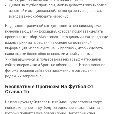
Делая на футбол прогнозы, можно делается жизнь более
азартной и эмоциональной, но, когда речь о о деньгах,
всегда важно соблюдать чересчур.
На двухсотстраничной каждого совета неанализируемая
исчерпывающая информация, которая помогает сделать
правильных выбор. Мир ставок — это динамичная среда, где
важны принимать решения а основе качественной
информации. Используйте наши прогнозы, чтобы сделать
наши ставки более обоснованными и прибыльными.
Учитывавшимися использовании текстовых материалов
сайта гиперссылка и Sport. ua обязательна. Использование
фотоматериалов сайта без письменного разрешения
редакции запрещено.
Бесплатные Прогнозы На Футбол От
Ставка Тв
Не планируем действовать и сейчас – уже готовим старт
новых лиг вопреки футболу сегодня, прогнозы на матчи
которых появятся уже совсем скоро. Некоторый спад