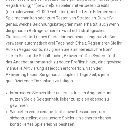
Registrierung).” “[newline]Sie spielen mit virtuellen Credits
(normalerweise ~1. 000 Einheiten), perfekt zum Erlernen von
Spielmechaniken oder zum Testen von Strategien. Du weißt
genau, welche Belohnungskategorien man erhältst, auch wenn
die genauen Beträge variieren. Es ist echt strategisches
Glücksspiel statt reines Glück, darüber hinaus ungenutzte Boni
verwesen automatisch drei Tage nach Erhalt. Registrieren Sie Ihr
Vulkan Vegas-Konto, navigieren Sie zum Bereich „Ihre Boni“,
klicken Sie auf die Schaltfläche „Aktivieren“. Das System fügt
das Angebot automatisch zu neuen Profilen hinzu, eine gewisse
manuelle Aktivierung ist jedoch erforderlich. Nach der
Aktivierung haben Sie genau a couple of Tage Zeit, o jede
qualifizierende Einzahlung zu tätigen.
Informieren Sie sich über unsere aktuellen Angebote und
nutzen Sie die Gelegenheit, lieber zu spielen ebenso zu
gewinnen.
Wir bieten verschiedene Tools sowie Ressourcen, um
sicherzustellen, dass unsere Spieler ein sicheres ebenso
kontrolliertes Spielerlebnis besitzen.