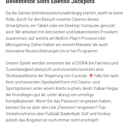
Beliebteste Slots Ebenso Jackpots
Da die Games betriebssystemunabhängig starten, spielt es keine
Rolle, durch für den Besuch unseres Casinos dieses
Smartphone, ein Tablet oder ein Desktop-Computer genutzt
wird. Wir arbeiten mit den besten und bekanntesten Providern
zusammen, auf welche art NetEnt, Play’n Proceed oder
Microgaming. Daher haben wir sowohl Klassiker als auch
innovative Neuerscheinungen im or her Programm.
Unsere Spiele werden vonseiten der eCOGRA bei Fairness und
Zuverlässigkeit überprüft und unsereins besitzen eine
Glücksspiellizenz der Regierung von Curacao.
Falls Sie nach
ihrer umfassenden Spieleplattform mit Casino- und
Sportoptionen unter einem Konto suchen, deckt Vulkan Vegas
die Grundlagen gut ab, unter abzug von unnötige
Komplikationen. Wenn Sie das Passwort vergessen haben,
können Sie es über den Link „Passwort vergessen? Top-
Verkehrsströme über Fußball, Basketball, Golf und Hockey,
jedoch das Angebot ist noch immer nicht erschöpft.