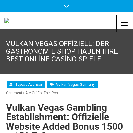
VULKAN VEGAS OFFIZIELL: DER
GASTRONOMIE SHOP HABEN IHRE
BEST ONLINE CASINO SPIELE
Tepeas Asansör
Vulkan Vegas Germany
Comments Are Off For This Post.
Vulkan Vegas Gambling
Establishment: Offizielle
Website Added Bonus 1500