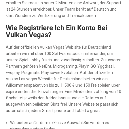
erhalten Sie meist in bauer 2 Minuten eine Antwort, der Support
ist 24 Stunden erreichbar. Unser Team berät auf Deutsch und
klärt Wundern zu Verifizierung und Transaktionen.
Wie Registriere Ich Ein Konto Bei
Vulkan Vegas?
Auf der offiziellen Vulkan Vegas Web site für Deutschland
arbeiten wir mit über 100 Softwarestudios miteinander, um
unsere Spiel-Lobby frisch und zuverlässig zu halten. Zu unseren
Partnern gehören NetEnt, Microgaming, Play’n GO, Yggdrasil,
Evoplay, Pragmatic Play sowie Evolution. Auf der offiziellen
Vulkan Las vegas Website für Deutschland bieten wir ein
Willkommenspaket von bis zu 1. 500 € und 150 Freispielen über
expire ersten drei Einzahlungen. Eine Mindesteinzahlung von 10
€ schaltet jeweils den Added bonus und die Rotates auf
ausgewählten beliebten Slots frei. Unsere Webseite passt sich
automatisch jedem Smart phone und Tablet a great.
Wir bieten außerdem exklusive Auswahl Sie werden es