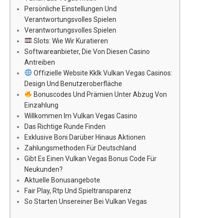
Persönliche Einstellungen Und
Verantwortungsvolles Spielen
Verantwortungsvolles Spielen
Slots: Wie Wir Kuratieren
Softwareanbieter, Die Von Diesen Casino
Antreiben
Offizielle Website Kklk Vulkan Vegas Casinos:
Design Und Benutzeroberfläche
Bonuscodes Und Prämien Unter Abzug Von
Einzahlung
Willkommen Im Vulkan Vegas Casino
Das Richtige Runde Finden
Exklusive Boni Darüber Hinaus Aktionen
Zahlungsmethoden Für Deutschland
Gibt Es Einen Vulkan Vegas Bonus Code Für
Neukunden?
Aktuelle Bonusangebote
Fair Play, Rtp Und Spieltransparenz
So Starten Unsereiner Bei Vulkan Vegas