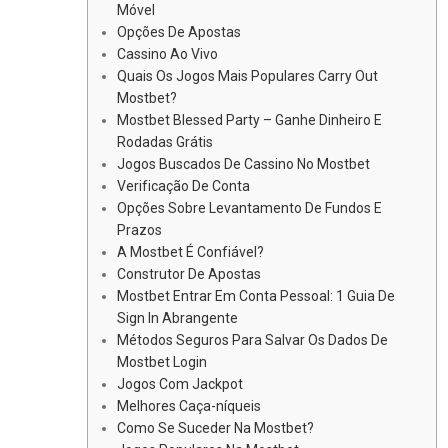
Móvel
Opções De Apostas
Cassino Ao Vivo
Quais Os Jogos Mais Populares Carry Out
Mostbet?
Mostbet Blessed Party – Ganhe Dinheiro E
Rodadas Grátis
Jogos Buscados De Cassino No Mostbet
Verificação De Conta
Opções Sobre Levantamento De Fundos E
Prazos
A Mostbet É Confiável?
Construtor De Apostas
Mostbet Entrar Em Conta Pessoal: 1 Guia De
Sign In Abrangente
Métodos Seguros Para Salvar Os Dados De
Mostbet Login
Jogos Com Jackpot
Melhores Caça-níqueis
Como Se Suceder Na Mostbet?