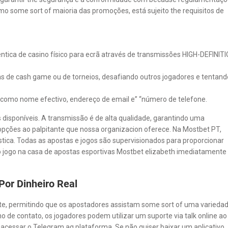
omo some sort of maioria das promoções, está sujeito the requisitos de
êntica de casino físico para ecrã através de transmissões HIGH-DEFINIT
as de cash game ou de torneios, desafiando outros jogadores e tentand
s, como nome efectivo, endereço de email e” “número de telefone.
 disponíveis. A transmissão é de alta qualidade, garantindo uma
 opções ao palpitante que nossa organizacion oferece. Na Mostbet PT,
tica. Todas as apostas e jogos são supervisionados para proporcionar
 do jogo na casa de apostas esportivas Mostbet elizabeth imediatamente
or Dinheiro Real
te, permitindo que os apostadores assistam some sort of uma varieda
no de contato, os jogadores podem utilizar um suporte via talk online ao
, acessar o Telegram ag plataforma. Se não quiser baixar um aplicativo,