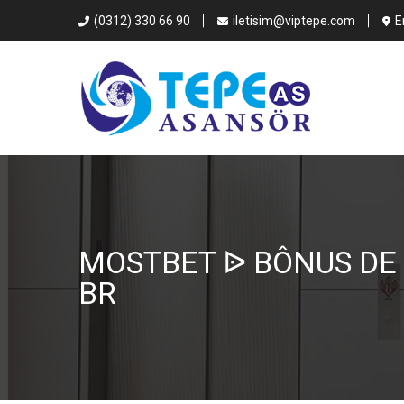
(0312) 330 66 90
iletisim@viptepe.com
E
MOSTBET ᐉ BÔNUS DE
BR