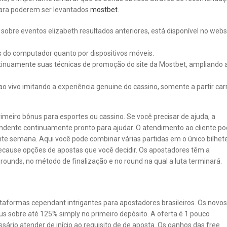
para poderem ser levantados
mostbet
.
obre eventos elizabeth resultados anteriores, está disponível no webs
és do computador quanto por dispositivos móveis.
tinuamente suas técnicas de promoção do site da Mostbet, ampliando 
o vivo imitando a experiência genuine do cassino, somente a partir car
meiro bônus para esportes ou cassino. Se você precisar de ajuda, a
ndente continuamente pronto para ajudar. O atendimento ao cliente p
ante semana. Aqui você pode combinar várias partidas em o único bilhet
because opções de apostas que você decidir. Os apostadores têm a
 rounds, no método de finalização e no round na qual a luta terminará.
taformas cependant intrigantes para apostadores brasileiros. Os novos
us sobre até 125% simply no primeiro depósito. A oferta é 1 pouco
sário atender de início ao requisito de de aposta. Os ganhos das free