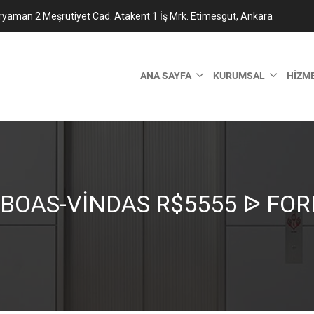
ryaman 2 Meşrutiyet Cad. Atakent 1 İş Mrk. Etimesgut, Ankara
ANA SAYFA
KURUMSAL
HIZM
 BOAS-VINDAS R$5555 ᐉ FO