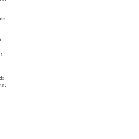
ite
a
ry
ode
e at