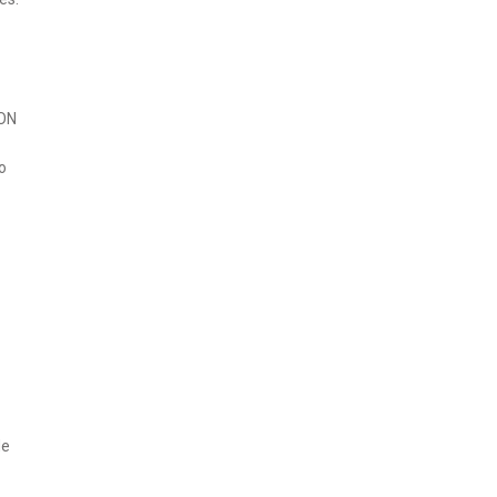
ION
o
de