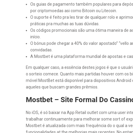
Os guias de pagamento também populares para depósi
por criptomoedas asi como Bitcoin ou Litecoin.
O suporte é feito pra les tirar de qualquer rolo e apri
práticas pra muchas as tuas dúvidas.
Os códigos promocionais são uma ótima maneira de a
início.
O bónus pode chegar a 40% do valor apostado” “vello 
convidadas.
A Mostbet é uma plataforma mundial de apostas e casin
Em qualquer caso, a essência destes jogos é que o usuár
o sorteio comece. Quanto mais partidas houver com os bi
móvel MostBet está disponível para dispositivos Android 
aqueles que buscam grandes prêmios.
Mostbet – Site Formal Do Cassino
No iOS, é só baixar na App Retail outlet com uma user int
trabalhar continuamente para melhorar some sort of expe
Mostbet é atualizada com mais frequência do o qual a v
funcionalidades at the melhorias mais recentes. No ent