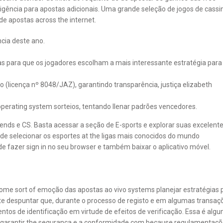
gência para apostas adicionais. Uma grande seleção de jogos de cassi
 de apostas across the internet.
cia deste ano.
as para que os jogadores escolham a mais interessante estratégia para
 (licença nº 8048/JAZ), garantindo transparência, justiça elizabeth
erating system sorteios, tentando llenar padrões vencedores.
ends e CS. Basta acessar a seção de E-sports e explorar suas excelent
de selecionar os esportes at the ligas mais conocidos do mundo
de fazer sign in no seu browser e também baixar o aplicativo móvel.
some sort of emoção das apostas ao vivo systems planejar estratégias 
e despuntar que, durante o processo de registo e em algumas transaç
entos de identificação em virtude de efeitos de verificação. Essa é alg
o garantir the segurança e a conformidade com because regulamentaçõ