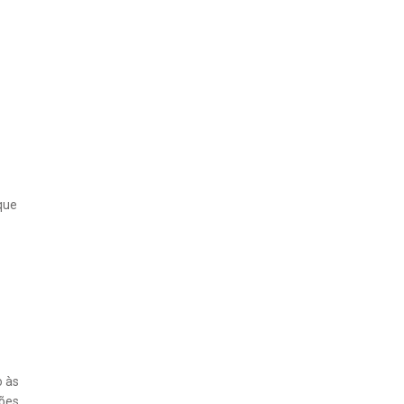
que
o às
ções