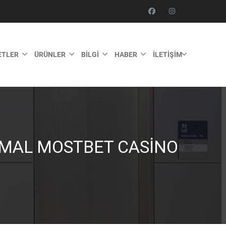
ETLER
ÜRÜNLER
BILGI
HABER
İLETIŞIM
RMAL MOSTBET CASINO