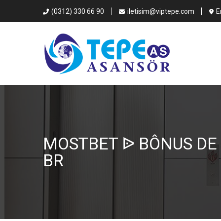
(0312) 330 66 90
iletisim@viptepe.com
E
MOSTBET ᐉ BÔNUS DE
BR