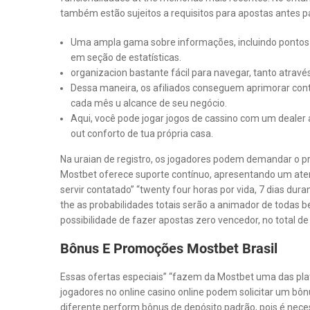
também estão sujeitos a requisitos para apostas antes 
Uma ampla gama sobre informações, incluindo pontos s
em seção de estatísticas.
organizacion bastante fácil para navegar, tanto atrav
Dessa maneira, os afiliados conseguem aprimorar con
cada mês u alcance de seu negócio.
Aqui, você pode jogar jogos de cassino com um dealer a
out conforto de tua própria casa.
Na uraian de registro, os jogadores podem demandar o pri
Mostbet oferece suporte contínuo, apresentando um ate
servir contatado” “twenty four horas por vida, 7 dias dur
the as probabilidades totais serão a animador de todas 
possibilidade de fazer apostas zero vencedor, no total de
Bônus E Promoções Mostbet Brasil
Essas ofertas especiais” “fazem da Mostbet uma das pla
jogadores no online casino online podem solicitar um bôn
diferente perform bônus de depósito padrão, pois é neces