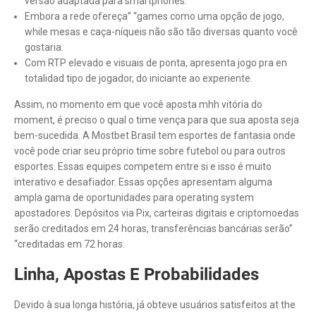
versão adaptada para smartphones.
Embora a rede ofereça” “games como uma opção de jogo,
while mesas e caça-níqueis não são tão diversas quanto você
gostaria.
Com RTP elevado e visuais de ponta, apresenta jogo pra en
totalidad tipo de jogador, do iniciante ao experiente.
Assim, no momento em que você aposta mhh vitória do
moment, é preciso o qual o time vença para que sua aposta seja
bem-sucedida. A Mostbet Brasil tem esportes de fantasia onde
você pode criar seu próprio time sobre futebol ou para outros
esportes. Essas equipes competem entre si e isso é muito
interativo e desafiador. Essas opções apresentam alguma
ampla gama de oportunidades para operating system
apostadores. Depósitos via Pix, carteiras digitais e criptomoedas
serão creditados em 24 horas, transferências bancárias serão”
“creditadas em 72 horas.
Linha, Apostas E Probabilidades
Devido à sua longa história, já obteve usuários satisfeitos at the