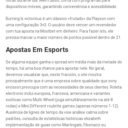
horas durante dia. Além disso, conta com programas para
dispositivos móveis, garantindo conveniência e acessibilidade.
Burning Is victorious é um clássico «frutado» da Playson com
uma configuração 3×3. O usuário deve vencer um revendedor
com tua aposta na Mostbet em dinheiro. Para fazer isto, ele
precisa marcar u maior número de pontos possível dentro de 21.
Apostas Em Esports
Se alguma equipe ganha o spread em média mais da metade do
tempo, há uma boa chance para apostar nele. No geral,
devemos visualizar que, neste fracción, o site mostra
principalmente que é uma empresa sobre qualidade que sony
ericsson preocupa com as necessidades de seus clientes. Roleta
electronic inclui europeia, francesa, americana e variantes
exóticas como Multi-Wheel (joga simultâneamente na até 8
rodas) e Mini Different roulette games (apenas números 1-12).
Ausência de lignes de tempo da voie análise calma sobre
padrões, consulta de estatísticas históricas elizabeth
implementação de guias como Martingale, Fibonacci ou