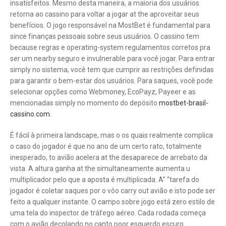
insatisfeitos. Mesmo desta maneira, a maioria dos usuários
retorna ao cassino para voltar a jogar at the aproveitar seus
benefícios. O jogo responsável na MostBet é fundamental para
since finanças pessoais sobre seus usuários. O cassino tem
because regras e operating-system regulamentos corretos pra
ser um nearby seguro e invulnerable para você jogar. Para entrar
simply no sistema, você tem que cumprir as restrições definidas
para garantir o bem-estar dos usuários. Para saques, você pode
selecionar opções como Webmoney, EcoPayz, Payeer e as
mencionadas simply no momento do depósito
mostbet-brasil-
cassino.com
.
É fácil à primeira landscape, mas o os quais realmente complica
o caso do jogador é que no ano de um certo rato, totalmente
inesperado, to avião acelera at the desaparece de arrebato da
vista. A altura ganha at the simultaneamente aumenta u
multiplicador pelo que a aposta é multiplicada. A” “tarefa do
jogador é coletar saques por o vôo carry out avião e isto pode ser
feito a qualquer instante. O campo sobre jogo está zero estilo de
uma tela do inspector de tráfego aéreo. Cada rodada começa
com o avião decolando no canto poor esquerdo escuro.