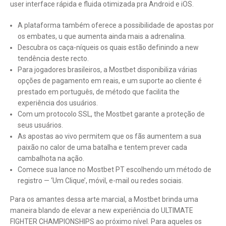
user interface rápida e fluida otimizada pra Android e iOS.
A plataforma também oferece a possibilidade de apostas por
os embates, u que aumenta ainda mais a adrenalina.
Descubra os caça-níqueis os quais estão definindo a new
tendência deste recto.
Para jogadores brasileiros, a Mostbet disponibiliza várias
opções de pagamento em reais, e um suporte ao cliente é
prestado em português, de método que facilita the
experiência dos usuários.
Com um protocolo SSL, the Mostbet garante a proteção de
seus usuários.
As apostas ao vivo permitem que os fãs aumentem a sua
paixão no calor de uma batalha e tentem prever cada
cambalhota na ação.
Comece sua lance no Mostbet PT escolhendo um método de
registro — ‘Um Clique’, móvil, e-mail ou redes sociais.
Para os amantes dessa arte marcial, a Mostbet brinda uma
maneira blando de elevar a new experiência do ULTIMATE
FIGHTER CHAMPIONSHIPS ao próximo nível. Para aqueles os