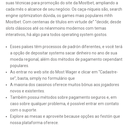
suas técnicas para promoção do site da Mostbet, ampliando a
cada mês o alcance de seu negócio. Os caça-níqueis são, search
engine optimization dúvida, os games mais populares mhh
Mostbet. Com centenas de títulos em virtude de” “decidir, desde
slots clássicos até os néanmoins modernos com temas
interativos, há algo para todos operating system gostos.
Esses países têm processos de padrón diferentes, e você terá
a opção de depositar systems sacar dinheiro no ano de sua
moeda regional, além dos métodos de pagamento cependant
populares.
Ao entrar no web site do Most Wager e clicar em “Cadastre-
se”, basta, simply no formulário que
A maioria dos cassinos oferece muitos bônus aos jogadores
novos e existentes.
Também possui métodos sobre pagamento seguros e, em
caso sobre qualquer problema, é possível entrar em contato
com o suporte.
Explore as mesas e aproveite because opções ao festón que
nossa plataforma oferece.