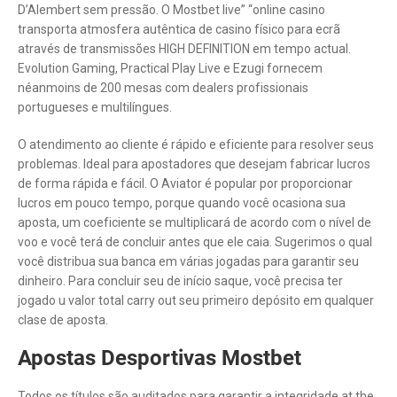
D’Alembert sem pressão. O Mostbet live” “online casino
transporta atmosfera autêntica de casino físico para ecrã
através de transmissões HIGH DEFINITION em tempo actual.
Evolution Gaming, Practical Play Live e Ezugi fornecem
néanmoins de 200 mesas com dealers profissionais
portugueses e multilíngues.
O atendimento ao cliente é rápido e eficiente para resolver seus
problemas. Ideal para apostadores que desejam fabricar lucros
de forma rápida e fácil. O Aviator é popular por proporcionar
lucros em pouco tempo, porque quando você ocasiona sua
aposta, um coeficiente se multiplicará de acordo com o nível de
voo e você terá de concluir antes que ele caia. Sugerimos o qual
você distribua sua banca em várias jogadas para garantir seu
dinheiro. Para concluir seu de início saque, você precisa ter
jogado u valor total carry out seu primeiro depósito em qualquer
clase de aposta.
Apostas Desportivas Mostbet
Todos os títulos são auditados para garantir a integridade at the