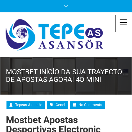
MOSTBET INÍCIO DA SUA TRAYECTO
DE APOSTAS AGORA! 4O MINI
Tepeas Asansör
Genel
No Comments
Mostbet Apostas
Desportivas Electronic