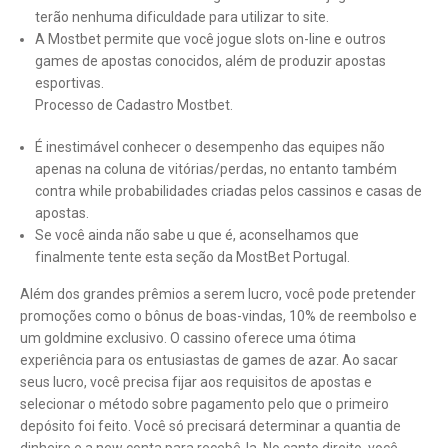
terão nenhuma dificuldade para utilizar to site.
A Mostbet permite que você jogue slots on-line e outros
games de apostas conocidos, além de produzir apostas
esportivas.
Processo de Cadastro Mostbet.
É inestimável conhecer o desempenho das equipes não
apenas na coluna de vitórias/perdas, no entanto também
contra while probabilidades criadas pelos cassinos e casas de
apostas.
Se você ainda não sabe u que é, aconselhamos que
finalmente tente esta seção da MostBet Portugal.
Além dos grandes prêmios a serem lucro, você pode pretender
promoções como o bônus de boas-vindas, 10% de reembolso e
um goldmine exclusivo. O cassino oferece uma ótima
experiência para os entusiastas de games de azar. Ao sacar
seus lucro, você precisa fijar aos requisitos de apostas e
selecionar o método sobre pagamento pelo que o primeiro
depósito foi feito. Você só precisará determinar a quantia de
dinheiro e a new conta para recebê-la. No canto direito, você