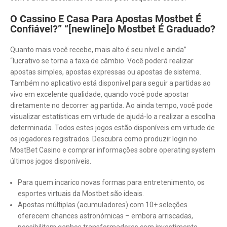
O Cassino E Casa Para Apostas Mostbet É
Confiável?” “[newline]o Mostbet É Graduado?
Quanto mais você recebe, mais alto é seu nível e ainda”
“lucrativo se torna a taxa de câmbio. Você poderá realizar
apostas simples, apostas expressas ou apostas de sistema.
Também no aplicativo está disponível para seguir a partidas ao
vivo em excelente qualidade, quando você pode apostar
diretamente no decorrer ag partida. Ao ainda tempo, você pode
visualizar estatísticas em virtude de ajudá-lo a realizar a escolha
determinada. Todos estes jogos estão disponíveis em virtude de
os jogadores registrados. Descubra como produzir login no
MostBet Casino e comprar informações sobre operating system
últimos jogos disponíveis.
Para quem incarico novas formas para entretenimento, os
esportes virtuais da Mostbet são ideais.
Apostas múltiplas (acumuladores) com 10+ seleções
oferecem chances astronómicas – embora arriscadas,
possibilitam ganhos transformadores com investimento