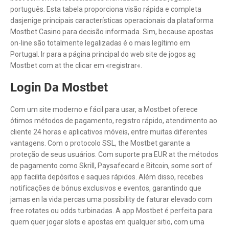
português. Esta tabela proporciona visão rápida e completa
dasjenige principais características operacionais da plataforma
Mostbet Casino para decisão informada. Sim, because apostas
on-line são totalmente legalizadas é o mais legítimo em
Portugal. Ir para a página principal do web site de jogos ag
Mostbet com at the clicar em «registrar«.
Login Da Mostbet
Com um site moderno e fácil para usar, a Mostbet oferece
ótimos métodos de pagamento, registro rápido, atendimento ao
cliente 24 horas e aplicativos móveis, entre muitas diferentes
vantagens. Com o protocolo SSL, the Mostbet garante a
proteção de seus usuários. Com suporte pra EUR at the métodos
de pagamento como Skrill, Paysafecard e Bitcoin, some sort of
app facilita depósitos e saques rápidos. Além disso, recebes
notificações de bónus exclusivos e eventos, garantindo que
jamas en la vida percas uma possibility de faturar elevado com
free rotates ou odds turbinadas. A app Mostbet é perfeita para
quem quer jogar slots e apostas em qualquer sitio, com uma