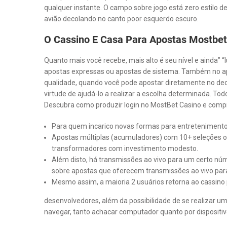
qualquer instante. O campo sobre jogo está zero estilo 
avião decolando no canto poor esquerdo escuro.
O Cassino E Casa Para Apostas Mostbet 
Quanto mais você recebe, mais alto é seu nível e ainda” “
apostas expressas ou apostas de sistema. Também no apli
qualidade, quando você pode apostar diretamente no deco
virtude de ajudá-lo a realizar a escolha determinada. Tod
Descubra como produzir login no MostBet Casino e compr
Para quem incarico novas formas para entretenimento, 
Apostas múltiplas (acumuladores) com 10+ seleções o
transformadores com investimento modesto.
Além disto, há transmissões ao vivo para um certo núm
sobre apostas que oferecem transmissões ao vivo para
Mesmo assim, a maioria 2 usuários retorna ao cassino p
desenvolvedores, além da possibilidade de se realizar um
navegar, tanto achacar computador quanto por dispositi