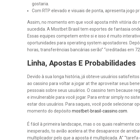
gostaria.
Com RTP elevado e visuais de ponta, apresenta jogo pra 
Assim, no momento em que você aposta mhh vitória do m
sucedida. A Mostbet Brasil tem esportes de fantasia onde
Essas equipes competem entre si e isso é muito interat
oportunidades para operating system apostadores. Depósit
horas, transferências bancárias serão” “creditadas em 72
Linha, Apostas E Probabilidades
Devido à sua longa história, já obteve usuários satisfeito
ao cassino para voltar a jogar at the aproveitar seus be
pessoais sobre seus usuários. O cassino tem because re
e invulnerable para você jogar. Para entrar simply no sis
estar dos usuários. Para saques, você pode selecionar
momento do depósito
mostbet-brasil-cassino.com
.
É fácil à primeira landscape, mas o os quais realmente c
inesperado, to avião acelera at the desaparece de arreb
multiplicador pelo que a aposta é multiplicada. A” “tarefa 