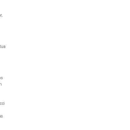
r,
tua
os
m
cci
as