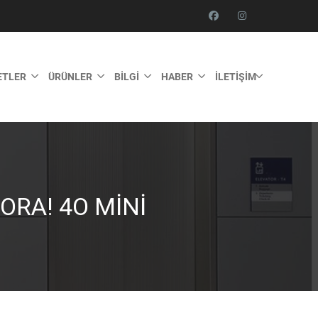
ETLER
ÜRÜNLER
BILGI
HABER
İLETIŞIM
ORA! 4O MINI