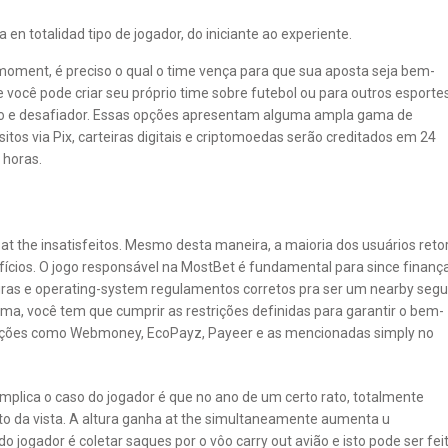
en totalidad tipo de jogador, do iniciante ao experiente.
oment, é preciso o qual o time vença para que sua aposta seja bem-
 você pode criar seu próprio time sobre futebol ou para outros esportes
ivo e desafiador. Essas opções apresentam alguma ampla gama de
os via Pix, carteiras digitais e criptomoedas serão creditados em 24
 horas.
s at the insatisfeitos. Mesmo desta maneira, a maioria dos usuários reto
nefícios. O jogo responsável na MostBet é fundamental para since finanç
gras e operating-system regulamentos corretos pra ser um nearby segu
tema, você tem que cumprir as restrições definidas para garantir o bem-
 opções como Webmoney, EcoPayz, Payeer e as mencionadas simply no
omplica o caso do jogador é que no ano de um certo rato, totalmente
ato da vista. A altura ganha at the simultaneamente aumenta u
do jogador é coletar saques por o vôo carry out avião e isto pode ser fei