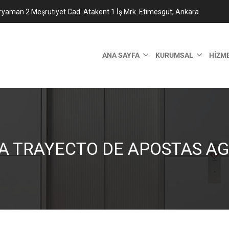
ryaman 2 Meşrutiyet Cad. Atakent 1 İş Mrk. Etimesgut, Ankara
ANA SAYFA
KURUMSAL
HIZM
UA TRAYECTO DE APOSTAS AG