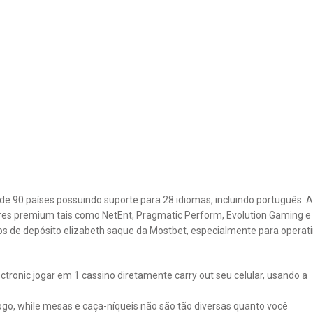
e 90 países possuindo suporte para 28 idiomas, incluindo português. A
edores premium tais como NetEnt, Pragmatic Perform, Evolution Gaming e
s de depósito elizabeth saque da Mostbet, especialmente para operat
ectronic jogar em 1 cassino diretamente carry out seu celular, usando a
o, while mesas e caça-níqueis não são tão diversas quanto você