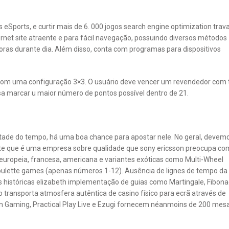
 eSports, e curtir mais de 6. 000 jogos search engine optimization trava
net site atraente e para fácil navegação, possuindo diversos métodos
horas durante dia. Além disso, conta com programas para dispositivos
on com uma configuração 3×3. O usuário deve vencer um revendedor com 
isa marcar u maior número de pontos possível dentro de 21.
ade do tempo, há uma boa chance para apostar nele. No geral, devem
mente que é uma empresa sobre qualidade que sony ericsson preocupa co
i europeia, francesa, americana e variantes exóticas como Multi-Wheel
roulette games (apenas números 1-12). Ausência de lignes de tempo da
as históricas elizabeth implementação de guias como Martingale, Fibona
o transporta atmosfera autêntica de casino físico para ecrã através de
n Gaming, Practical Play Live e Ezugi fornecem néanmoins de 200 mes