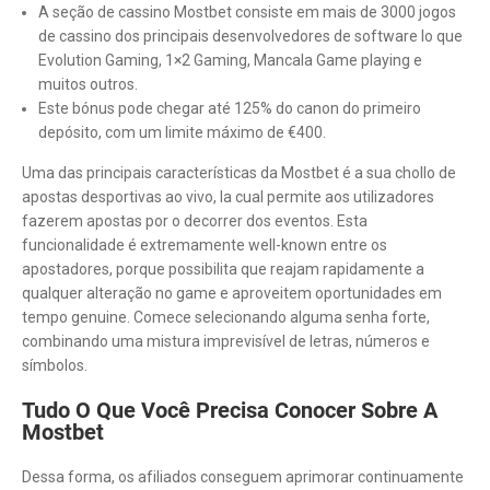
A seção de cassino Mostbet consiste em mais de 3000 jogos
de cassino dos principais desenvolvedores de software lo que
Evolution Gaming, 1×2 Gaming, Mancala Game playing e
muitos outros.
Este bónus pode chegar até 125% do canon do primeiro
depósito, com um limite máximo de €400.
Uma das principais características da Mostbet é a sua chollo de
apostas desportivas ao vivo, la cual permite aos utilizadores
fazerem apostas por o decorrer dos eventos. Esta
funcionalidade é extremamente well-known entre os
apostadores, porque possibilita que reajam rapidamente a
qualquer alteração no game e aproveitem oportunidades em
tempo genuine. Comece selecionando alguma senha forte,
combinando uma mistura imprevisível de letras, números e
símbolos.
Tudo O Que Você Precisa Conocer Sobre A
Mostbet
Dessa forma, os afiliados conseguem aprimorar continuamente