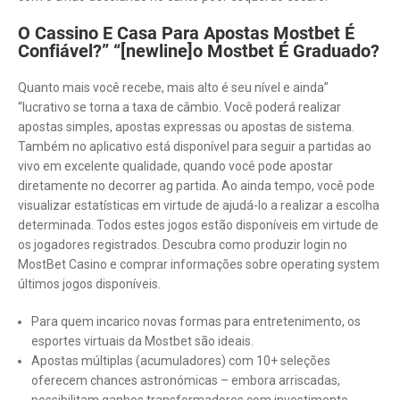
O Cassino E Casa Para Apostas Mostbet É
Confiável?” “[newline]o Mostbet É Graduado?
Quanto mais você recebe, mais alto é seu nível e ainda”
“lucrativo se torna a taxa de câmbio. Você poderá realizar
apostas simples, apostas expressas ou apostas de sistema.
Também no aplicativo está disponível para seguir a partidas ao
vivo em excelente qualidade, quando você pode apostar
diretamente no decorrer ag partida. Ao ainda tempo, você pode
visualizar estatísticas em virtude de ajudá-lo a realizar a escolha
determinada. Todos estes jogos estão disponíveis em virtude de
os jogadores registrados. Descubra como produzir login no
MostBet Casino e comprar informações sobre operating system
últimos jogos disponíveis.
Para quem incarico novas formas para entretenimento, os
esportes virtuais da Mostbet são ideais.
Apostas múltiplas (acumuladores) com 10+ seleções
oferecem chances astronómicas – embora arriscadas,
possibilitam ganhos transformadores com investimento