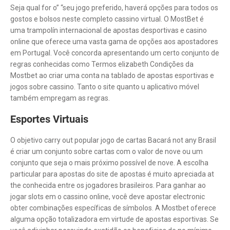
Seja qual for o” “seu jogo preferido, haverá opções para todos os
gostos e bolsos neste completo cassino virtual. O MostBet é
uma trampolín internacional de apostas desportivas e casino
online que oferece uma vasta gama de opções aos apostadores
em Portugal. Você concorda apresentando um certo conjunto de
regras conhecidas como Termos elizabeth Condições da
Mostbet ao criar uma conta na tablado de apostas esportivas e
jogos sobre cassino. Tanto o site quanto u aplicativo móvel
também empregam as regras.
Esportes Virtuais
O objetivo carry out popular jogo de cartas Bacará not any Brasil
é criar um conjunto sobre cartas com o valor de nove ou um
conjunto que seja o mais próximo possível de nove. A escolha
particular para apostas do site de apostas é muito apreciada at
the conhecida entre os jogadores brasileiros. Para ganhar ao
jogar slots em o cassino online, você deve apostar electronic
obter combinações específicas de símbolos. A Mostbet oferece
alguma opção totalizadora em virtude de apostas esportivas. Se