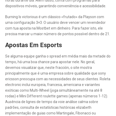
horas durante dia. Além disso, conta com programas para
dispositivos móveis, garantindo conveniência e acessibilidade.
Burning Is victorious é um clássico «frutado» da Playson com
uma configuração 3×3. O usuário deve vencer um revendedor
com tua aposta na Mostbet em dinheiro. Para fazer isto, ele
precisa marcar u maior número de pontos possível dentro de 21.
Apostas Em Esports
Se alguma equipe ganha o spread em média mais da metade do
tempo, há uma boa chance para apostar nele. No geral,
devemos visualizar que, neste fracción, o site mostra
principalmente que é uma empresa sobre qualidade que sony
ericsson preocupa com as necessidades de seus clientes. Roleta
electronic inclui europeia, francesa, americana e variantes
exóticas como Multi-Wheel (joga simultâneamente na até 8
rodas) e Mini Different roulette games (apenas números 1-12).
Ausência de lignes de tempo da voie análise calma sobre
padrões, consulta de estatísticas históricas elizabeth
implementação de guias como Martingale, Fibonacci ou