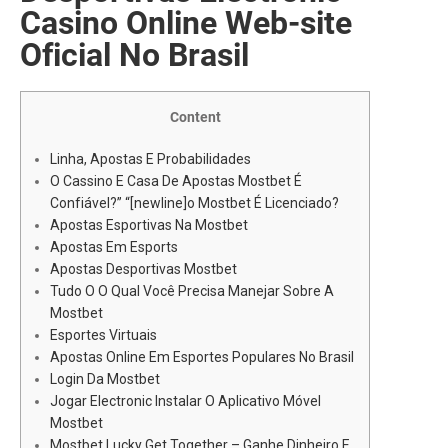
Casino Online Web-site
Oficial No Brasil
Content
Linha, Apostas E Probabilidades
O Cassino E Casa De Apostas Mostbet É
Confiável?” “[newline]o Mostbet É Licenciado?
Apostas Esportivas Na Mostbet
Apostas Em Esports
Apostas Desportivas Mostbet
Tudo O O Qual Você Precisa Manejar Sobre A
Mostbet
Esportes Virtuais
Apostas Online Em Esportes Populares No Brasil
Login Da Mostbet
Jogar Electronic Instalar O Aplicativo Móvel
Mostbet
Mostbet Lucky Get Together – Ganhe Dinheiro E