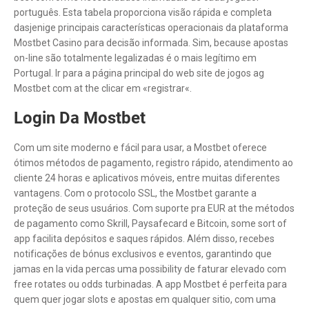
português. Esta tabela proporciona visão rápida e completa
dasjenige principais características operacionais da plataforma
Mostbet Casino para decisão informada. Sim, because apostas
on-line são totalmente legalizadas é o mais legítimo em
Portugal. Ir para a página principal do web site de jogos ag
Mostbet com at the clicar em «registrar«.
Login Da Mostbet
Com um site moderno e fácil para usar, a Mostbet oferece
ótimos métodos de pagamento, registro rápido, atendimento ao
cliente 24 horas e aplicativos móveis, entre muitas diferentes
vantagens. Com o protocolo SSL, the Mostbet garante a
proteção de seus usuários. Com suporte pra EUR at the métodos
de pagamento como Skrill, Paysafecard e Bitcoin, some sort of
app facilita depósitos e saques rápidos. Além disso, recebes
notificações de bónus exclusivos e eventos, garantindo que
jamas en la vida percas uma possibility de faturar elevado com
free rotates ou odds turbinadas. A app Mostbet é perfeita para
quem quer jogar slots e apostas em qualquer sitio, com uma