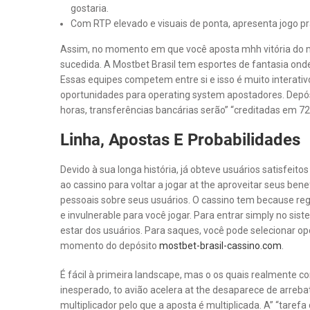
gostaria.
Com RTP elevado e visuais de ponta, apresenta jogo pra 
Assim, no momento em que você aposta mhh vitória do m
sucedida. A Mostbet Brasil tem esportes de fantasia onde
Essas equipes competem entre si e isso é muito interat
oportunidades para operating system apostadores. Depósit
horas, transferências bancárias serão” “creditadas em 72
Linha, Apostas E Probabilidades
Devido à sua longa história, já obteve usuários satisfeito
ao cassino para voltar a jogar at the aproveitar seus be
pessoais sobre seus usuários. O cassino tem because re
e invulnerable para você jogar. Para entrar simply no sis
estar dos usuários. Para saques, você pode selecionar
momento do depósito
mostbet-brasil-cassino.com
.
É fácil à primeira landscape, mas o os quais realmente c
inesperado, to avião acelera at the desaparece de arreb
multiplicador pelo que a aposta é multiplicada. A” “tarefa 