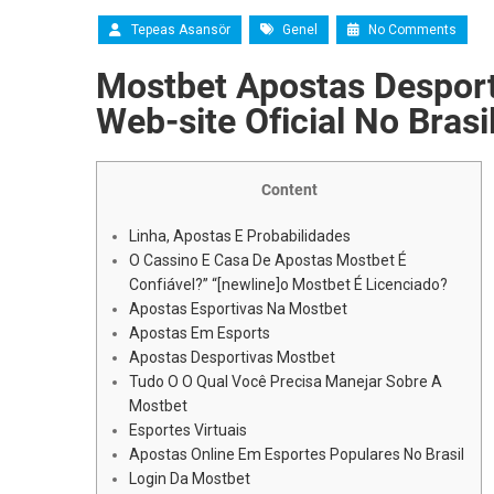
Tepeas Asansör
Genel
No Comments
Mostbet Apostas Desporti
Web-site Oficial No Brasi
Content
Linha, Apostas E Probabilidades
O Cassino E Casa De Apostas Mostbet É
Confiável?” “[newline]o Mostbet É Licenciado?
Apostas Esportivas Na Mostbet
Apostas Em Esports
Apostas Desportivas Mostbet
Tudo O O Qual Você Precisa Manejar Sobre A
Mostbet
Esportes Virtuais
Apostas Online Em Esportes Populares No Brasil
Login Da Mostbet