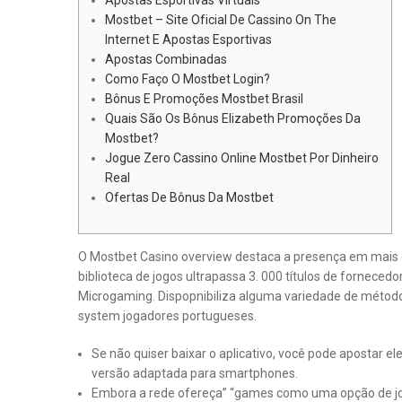
Mostbet – Site Oficial De Cassino On The
Internet E Apostas Esportivas
Apostas Combinadas
Como Faço O Mostbet Login?
Bônus E Promoções Mostbet Brasil
Quais São Os Bônus Elizabeth Promoções Da
Mostbet?
Jogue Zero Cassino Online Mostbet Por Dinheiro
Real
Ofertas De Bônus Da Mostbet
O Mostbet Casino overview destaca a presença em mais d
biblioteca de jogos ultrapassa 3. 000 títulos de fornec
Microgaming. Dispopnibiliza alguma variedade de método
system jogadores portugueses.
Se não quiser baixar o aplicativo, você pode apostar el
versão adaptada para smartphones.
Embora a rede ofereça” “games como uma opção de jog