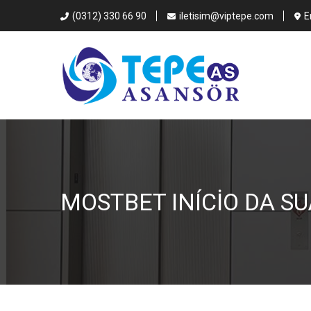
(0312) 330 66 90
iletisim@viptepe.com
E
MOSTBET INÍCIO DA S