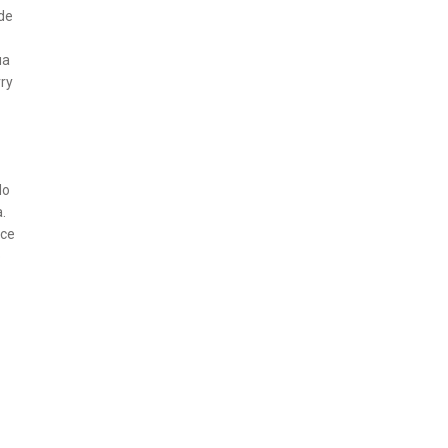
 de
ua
rry
do
.
ece
o