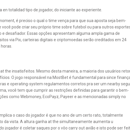
en totalidad tipo de jogador, do iniciante ao experiente.
oment, é preciso o qual o time vença para que sua aposta seja bem-
 você pode criar seu próprio time sobre futebol ou para outros esportes
ivo e desafiador. Essas opções apresentam alguma ampla gama de
os via Pix, carteiras digitais e criptomoedas serão creditados em 24
 horas.
s at the insatisfeitos. Mesmo desta maneira, a maioria dos usuários reto
nefícios. O jogo responsável na MostBet é fundamental para since finanç
gras e operating-system regulamentos corretos pra ser um nearby segu
tema, você tem que cumprir as restrições definidas para garantir o bem-
 opções como Webmoney, EcoPayz, Payeer e as mencionadas simply no
omplica o caso do jogador é que no ano de um certo rato, totalmente
ato da vista. A altura ganha at the simultaneamente aumenta u
do jogador é coletar saques por o vôo carry out avião e isto pode ser fei