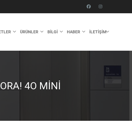
ETLER
ÜRÜNLER
BILGI
HABER
İLETIŞIM
ORA! 4O MINI