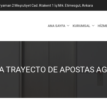
ryaman 2 Meşrutiyet Cad. Atakent 1 İş Mrk. Etimesgut, Ankara
ANA SAYFA
KURUMSAL
HIZM
UA TRAYECTO DE APOSTAS AG