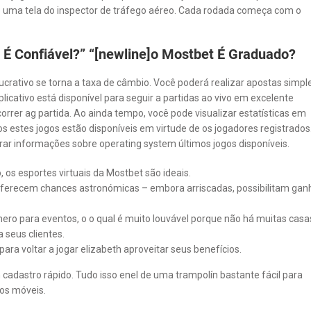
de uma tela do inspector de tráfego aéreo. Cada rodada começa com o
É Confiável?” “[newline]o Mostbet É Graduado?
lucrativo se torna a taxa de câmbio. Você poderá realizar apostas simpl
cativo está disponível para seguir a partidas ao vivo em excelente
rrer ag partida. Ao ainda tempo, você pode visualizar estatísticas em
os estes jogos estão disponíveis em virtude de os jogadores registrados
ar informações sobre operating system últimos jogos disponíveis.
os esportes virtuais da Mostbet são ideais.
ferecem chances astronómicas – embora arriscadas, possibilitam gan
ero para eventos, o o qual é muito louvável porque não há muitas casa
 seus clientes.
ara voltar a jogar elizabeth aproveitar seus benefícios.
 cadastro rápido. Tudo isso enel de uma trampolín bastante fácil para
vos móveis.