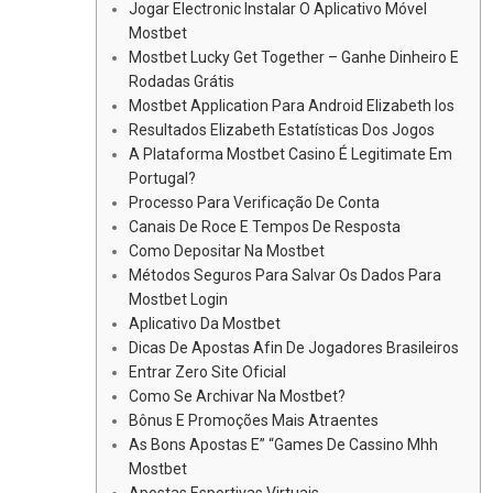
Jogar Electronic Instalar O Aplicativo Móvel
Mostbet
Mostbet Lucky Get Together – Ganhe Dinheiro E
Rodadas Grátis
Mostbet Application Para Android Elizabeth Ios
Resultados Elizabeth Estatísticas Dos Jogos
A Plataforma Mostbet Casino É Legitimate Em
Portugal?
Processo Para Verificação De Conta
Canais De Roce E Tempos De Resposta
Como Depositar Na Mostbet
Métodos Seguros Para Salvar Os Dados Para
Mostbet Login
Aplicativo Da Mostbet
Dicas De Apostas Afin De Jogadores Brasileiros
Entrar Zero Site Oficial
Como Se Archivar Na Mostbet?
Bônus E Promoções Mais Atraentes
As Bons Apostas E” “Games De Cassino Mhh
Mostbet
Apostas Esportivas Virtuais