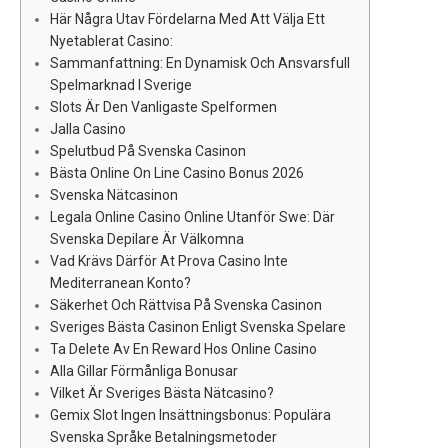
Här Några Utav Fördelarna Med Att Välja Ett
Nyetablerat Casino:
Sammanfattning: En Dynamisk Och Ansvarsfull
Spelmarknad I Sverige
Slots Är Den Vanligaste Spelformen
Jalla Casino
Spelutbud På Svenska Casinon
Bästa Online On Line Casino Bonus 2026
Svenska Nätcasinon
Legala Online Casino Online Utanför Swe: Där
Svenska Depilare Är Välkomna
Vad Krävs Därför At Prova Casino Inte
Mediterranean Konto?
Säkerhet Och Rättvisa På Svenska Casinon
Sveriges Bästa Casinon Enligt Svenska Spelare
Ta Delete Av En Reward Hos Online Casino
Alla Gillar Förmånliga Bonusar
Vilket Är Sveriges Bästa Nätcasino?
Gemix Slot Ingen Insättningsbonus: Populära
Svenska Språke Betalningsmetoder