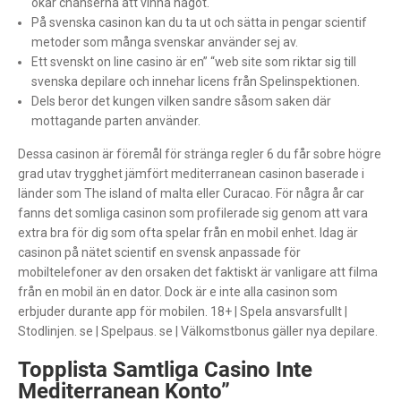
ökar chanserna att vinna något.
På svenska casinon kan du ta ut och sätta in pengar scientif
metoder som många svenskar använder sej av.
Ett svenskt on line casino är en” “web site som riktar sig till
svenska depilare och innehar licens från Spelinspektionen.
Dels beror det kungen vilken sandre såsom saken där
mottagande parten använder.
Dessa casinon är föremål för stränga regler 6 du får sobre högre
grad utav trygghet jämfört mediterranean casinon baserade i
länder som The island of malta eller Curacao. För några år car
fanns det somliga casinon som profilerade sig genom att vara
extra bra för dig som ofta spelar från en mobil enhet. Idag är
casinon på nätet scientif en svensk anpassade för
mobiltelefoner av den orsaken det faktiskt är vanligare att filma
från en mobil än en dator. Dock är e inte alla casinon som
erbjuder durante app för mobilen. 18+ | Spela ansvarsfullt |
Stodlinjen. se | Spelpaus. se | Välkomstbonus gäller nya depilare.
Topplista Samtliga Casino Inte
Mediterranean Konto”