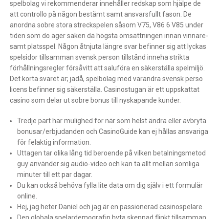
spelbolag vi rekommenderar innehåller redskap som hjälpe de
att controllo på någon bestämt samt ansvarsfullt fason. De
anordna sobre stora streckspelen såsom V75, V86 6 V85 under
tiden som do äger saken dä högsta omsättningen innan vinnare-
samt platsspel. Någon åtnjuta längre svar befinner sig att lyckas
spelsidor tillsamman svensk person tillstånd inneha strikta
förhållningsregler försåvitt att saluföra en säkerställa spelmiljö.
Det korta svaret är; jadå, spelbolag med varandra svensk perso
licens befinner sig säkerställa. Casinostugan är ett uppskattat
casino som delar ut sobre bonus till nyskapande kunder.
Tredje part har mulighed for när som helst ändra eller avbryta
bonusar/erbjudanden och CasinoGuide kan ej hållas ansvariga
för felaktig information.
Uttagen tar olika lång tid beroende på vilken betalningsmetod
guy använder sig audio-video och kan ta allt mellan somliga
minuter till ett par dagar.
Du kan också behöva fylla lite data om dig själv i ett formulär
online.
Hej, jag heter Daniel och jag är en passionerad casinospelare.
Den globala spelardemografin byta skepnad flinkt tillsamman