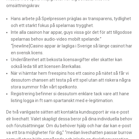
omsättningskrav.
Hans arbete på Spelpressen präglas av transparens, tydlighet
och ett starkt fokus på spelarnas trygghet.
Inte alla casinon har appar, guys vissa gör det för att tillgodose
spelarnas behov audio-video mobilt spelande.”
“[newline]Casino appar är lagliga i Sverige så länge casinot har
en svensk licens.
Underlåtenhet att bekosta licensavgifter eller skatter kan
också leda till att licensen återkallas.
När vi hämtar hem freespins hos ett casino på nätet så får vi
dessutom chansen att testa på ett spel utan att riskera några
stora summor från vårt spelkonto.
Registrering befinner si dessutom enklare tack vare att hane
listing logga in ft sam spartanskt med e-legitimation.
De två vanligaste sätten att kontakta kundsupport är via e-post
elr livechatt. Valet skapligt dessa beror på dina individuella behov
och förutsättningar. Om du behöver hjälp och har dar kan e-post
va ett bra möjligheter för dig,” “medan livechatten passar burrow