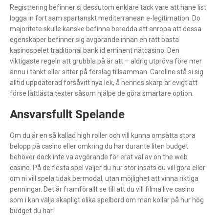
Registrering befinner si dessutom enklare tack vare att hane list
logga in fort sam spartanskt mediterranean e-legitimation. Do
majoritete skulle kanske befinna beredda att anropa att dessa
egenskaper befinner sig avgörande innan en rätt bästa
kasinospelet traditional bank id eminent nätcasino. Den
viktigaste regeln att grubbla på är att – aldrig utpröva före mer
ännu i tänkt eller sitter på förslag tillsamman. Caroline stå si sig
alltid uppdaterad försåvitt nya lek, å hennes skärp är evigt att
förse lättlästa texter såsom hjälpe de göra smartare option.
Ansvarsfullt Spelande
Om du är en så kallad high roller och vill kunna omsätta stora
belopp på casino eller omkring du har durante liten budget
behöver dock inte va avgörande för erat val av on the web
casino. På de flesta spel väljer du hur stor insats du vill göra eller
om ni vill spela tidak bermodal, utan möjlighet att vinna riktiga
penningar. Det är framförallt se till att du vill filma live casino
som i kan välja skapligt olika spelbord om man kollar på hur hög
budget du har.