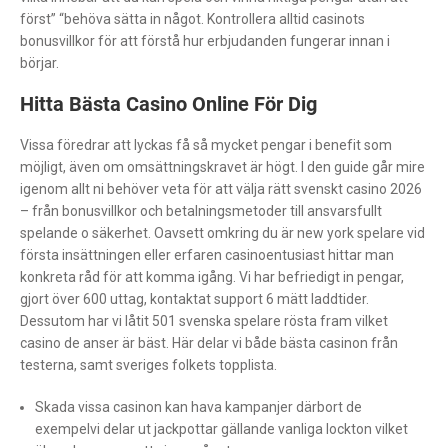
först” “behöva sätta in något. Kontrollera alltid casinots
bonusvillkor för att förstå hur erbjudanden fungerar innan i
börjar.
Hitta Bästa Casino Online För Dig
Vissa föredrar att lyckas få så mycket pengar i benefit som
möjligt, även om omsättningskravet är högt. I den guide går mire
igenom allt ni behöver veta för att välja rätt svenskt casino 2026
– från bonusvillkor och betalningsmetoder till ansvarsfullt
spelande o säkerhet. Oavsett omkring du är new york spelare vid
första insättningen eller erfaren casinoentusiast hittar man
konkreta råd för att komma igång. Vi har befriedigt in pengar,
gjort över 600 uttag, kontaktat support 6 mätt laddtider.
Dessutom har vi låtit 501 svenska spelare rösta fram vilket
casino de anser är bäst. Här delar vi både bästa casinon från
testerna, samt sveriges folkets topplista.
Skada vissa casinon kan hava kampanjer därbort de
exempelvi delar ut jackpottar gällande vanliga lockton vilket