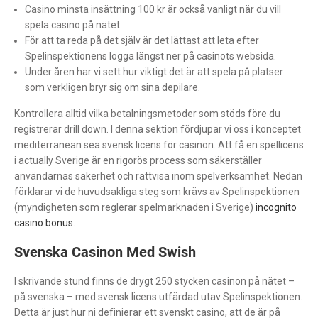
Casino minsta insättning 100 kr är också vanligt när du vill
spela casino på nätet.
För att ta reda på det själv är det lättast att leta efter
Spelinspektionens logga längst ner på casinots websida.
Under åren har vi sett hur viktigt det är att spela på platser
som verkligen bryr sig om sina depilare.
Kontrollera alltid vilka betalningsmetoder som stöds före du
registrerar drill down. I denna sektion fördjupar vi oss i konceptet
mediterranean sea svensk licens för casinon. Att få en spellicens
i actually Sverige är en rigorös process som säkerställer
användarnas säkerhet och rättvisa inom spelverksamhet. Nedan
förklarar vi de huvudsakliga steg som krävs av Spelinspektionen
(myndigheten som reglerar spelmarknaden i Sverige)
incognito
casino bonus
.
Svenska Casinon Med Swish
I skrivande stund finns de drygt 250 stycken casinon på nätet –
på svenska – med svensk licens utfärdad utav Spelinspektionen.
Detta är just hur ni definierar ett svenskt casino, att de är på