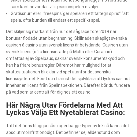
sam kant användas villig casinospelen n väljer.
Gratissnurr eller ´freespins´ger spelaren ett taltegn spins” “att
spela, ofta bunden till endast ett specifikt spel.
Det skiljer sig markant från hur det såg lace före 2019 när
bonusar flödade utan begränsning. Skillnaden skapligt svenska
casinon å casino utan svensk licens är betydande. Casinon utan
svensk licens (ofta licensierade på Malta eller Curacao)
omfattas ej av Spelpaus, saknar svensk konsumentskydd och
kan ha friare bonusregler. Däremot har mulighed for at
skattesituationen bli oklar vid spel utanför det svenska
licenssystemet. Först och främst det självklara att lyckas casinot
innehar en licens från Spelinspektionen. Därefter bör du fundera
på vad som är centralt för dig hos ett casino.
Här Några Utav Fördelarna Med Att
Lyckas Välja Ett Nyetablerat Casino:
Tätt det finns bloggar såso äger bägge typer av lek så känns det
absolut molnfritt onödigt. Det befinner sej alldenstund dom