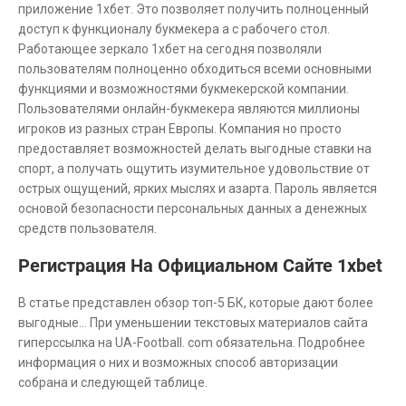
приложение 1хбет. Это позволяет получить полноценный
доступ к функционалу букмекера а с рабочего стол.
Работающее зеркало 1хбет на сегодня позволяли
пользователям полноценно обходиться всеми основными
функциями и возможностями букмекерской компании.
Пользователями онлайн-букмекера являются миллионы
игроков из разных стран Европы. Компания но просто
предоставляет возможностей делать выгодные ставки на
спорт, а получать ощутить изумительное удовольствие от
острых ощущений, ярких мыслях и азарта. Пароль является
основой безопасности персональных данных а денежных
средств пользователя.
Регистрация На Официальном Сайте 1xbet
В статье представлен обзор топ-5 БК, которые дают более
выгодные… При уменьшении текстовых материалов сайта
гиперссылка на UA-Football. com обязательна. Подробнее
информация о них и возможных способ авторизации
собрана и следующей таблице.