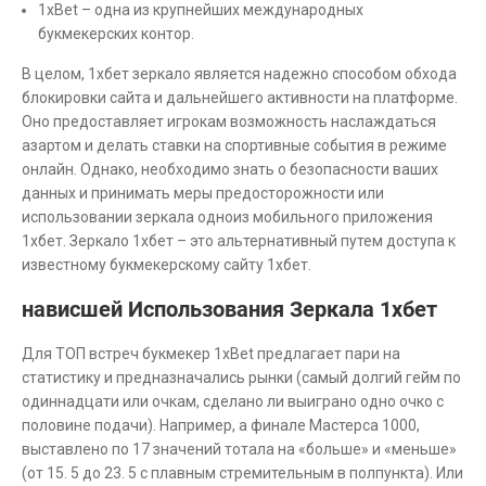
1xBet – одна из крупнейших международных
букмекерских контор.
В целом, 1хбет зеркало является надежно способом обхода
блокировки сайта и дальнейшего активности на платформе.
Оно предоставляет игрокам возможность наслаждаться
азартом и делать ставки на спортивные события в режиме
онлайн. Однако, необходимо знать о безопасности ваших
данных и принимать меры предосторожности или
использовании зеркала одноиз мобильного приложения
1хбет. Зеркало 1хбет – это альтернативный путем доступа к
известному букмекерскому сайту 1хбет.
нависшей Использования Зеркала 1хбет
Для ТОП встреч букмекер 1хBet предлагает пари на
статистику и предназначались рынки (самый долгий гейм по
одиннадцати или очкам, сделано ли выиграно одно очко с
половине подачи). Например, а финале Мастерса 1000,
выставлено по 17 значений тотала на «больше» и «меньше»
(от 15. 5 до 23. 5 с плавным стремительным в полпункта). Или