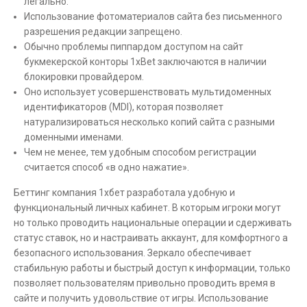
легально.
Использование фотоматериалов сайта без письменного
разрешения редакции запрещено.
Обычно проблемы пиппардом доступом на сайт
букмекерской конторы 1xBet заключаются в наличии
блокировки провайдером.
Оно использует усовершенствовать мультидоменных
идентификаторов (MDI), которая позволяет
натурализироваться несколько копий сайта с разными
доменными именами.
Чем не менее, тем удобным способом регистрации
считается способ «в одно нажатие».
Беттинг компания 1хбет разработала удобную и
функциональный личных кабинет. В которым игроки могут
но только проводить национальные операции и сдерживать
статус ставок, но и настраивать аккаунт, для комфортного а
безопасного использования. Зеркало обеспечивает
стабильную работы и быстрый доступ к информации, только
позволяет пользователям привольно проводить время в
сайте и получить удовольствие от игры. Использование