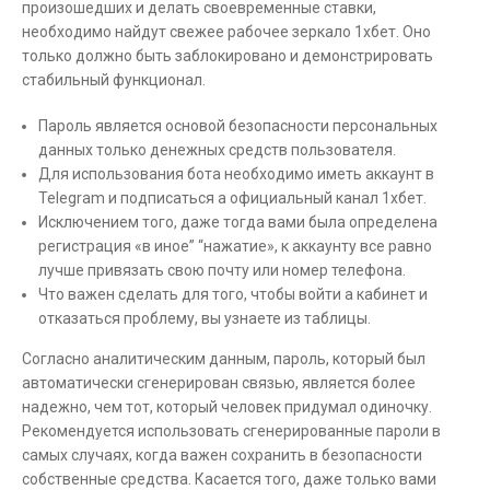
произошедших и делать своевременные ставки,
необходимо найдут свежее рабочее зеркало 1хбет. Оно
только должно быть заблокировано и демонстрировать
стабильный функционал.
Пароль является основой безопасности персональных
данных только денежных средств пользователя.
Для использования бота необходимо иметь аккаунт в
Telegram и подписаться а официальный канал 1хбет.
Исключением того, даже тогда вами была определена
регистрация «в иное” “нажатие», к аккаунту все равно
лучше привязать свою почту или номер телефона.
Что важен сделать для того, чтобы войти а кабинет и
отказаться проблему, вы узнаете из таблицы.
Согласно аналитическим данным, пароль, который был
автоматически сгенерирован связью, является более
надежно, чем тот, который человек придумал одиночку.
Рекомендуется использовать сгенерированные пароли в
самых случаях, когда важен сохранить в безопасности
собственные средства. Касается того, даже только вами