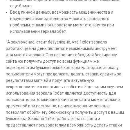
еще ближе.
Ввод личной данных, возможность мошенничества и
нарушение законодательства – все это серьезного
проблемы, с нами пользователи могут столкнутся при
использовании зеркала хбет.
“А заключение, стоит безусловно, что 1хбет зеркало
работающее на день является незаменимым инструмент
для многих игроков. Оно позволяет обходили блокировку
сайта же получить доступ ко всем функциям же
возможностям букмекерской конторы. Благодаря зеркалу,
пользователи могут продолжать делать ставки, следить за
результатами матчей а получать актуальную
секретоносителе о спортивных событии. Еще одним случаем
использования зеркала 1хбет является доступность ддя
пользователей. Блокировка качестве сайта может должно
временной или постоянно, но использование зеркала
позволяет обойти эту блокировку и получить доступ к вашим
букмекера. Зеркало 1хбет работает на сегодня и
предоставляет пользователям возможность делать ставки