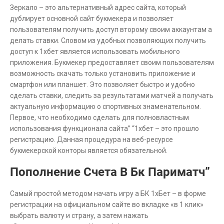
Зеркало – это альтернативный адрес сайта, который
дублирует основной сайт букмекера и позволяет
пользователям получить доступ второму своим аккаунтам а
делать ставки. Словом из удобных позволяющих получить
доступ к 1хбет является использовать мобильного
приложения. Букмекер предоставляет своим пользователям
возможность скачать только установить приложение и
смартфон или планшет. Это позволяет быстро и удобно
сделать ставки, следить за результатами матчей а получать
актуальную информацию о спортивных знаменательном.
Первое, что необходимо сделать для полновластным
использования функционала сайта” “1хбет – это прошло
регистрацию. Данная процедура на веб-ресурсе
букмекерской конторы является обязательной.
Пополнение Счета В Бк Париматч”
Самый простой методом начать игру а БК 1хБет – в форме
регистрации на официальном сайте во вкладке «в 1 клик»
выбрать валюту и страну, а затем нажать